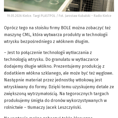
19.05.2026 Kielce. Targi PLASTPOL / Fot. Jarosław Kubalski – Radio Kielce
Oprócz tego na stoisku firmy BOLE można zobaczyć też
maszynę CML, która wytwarza produkty w technologii
wtrysku bezpośredniego z włóknem długim.
– Jest to połączenie technologii wytłaczania z
technologią wtrysku. Do granulatu w wytłaczarce
dodajemy długie włókno. Prezentujemy produkcję z
dodatkiem włókna szklanego, ale może być też węglowe.
Następnie materiał przez jednostkę wtłokową jest
wtryskiwany do formy. Dzięki temu uzyskujemy detale ze
zwiększoną wytrzymałością. Na tegorocznych targach
produkujemy śmigła do dronów wykorzystywanych w
rolnictwie – tłumaczy Jacek Leszczyński.