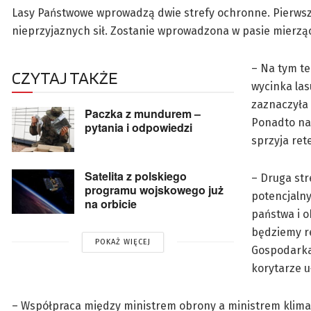
Lasy Państwowe wprowadzą dwie strefy ochronne. Pierwsza
nieprzyjaznych sił. Zostanie wprowadzona w pasie mierzący
– Na tym t
CZYTAJ TAKŻE
wycinka las
zaznaczyła
Paczka z mundurem –
Ponadto na
pytania i odpowiedzi
sprzyja ret
Satelita z polskiego
– Druga str
programu wojskowego już
potencjaln
na orbicie
państwa i o
będziemy r
POKAŻ WIĘCEJ
Gospodarka
korytarze u
– Współpraca między ministrem obrony a ministrem klimatu 