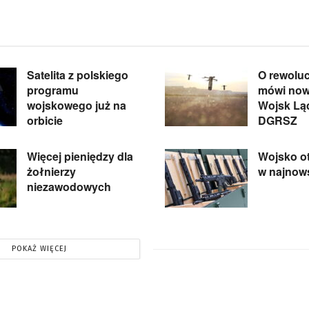
Satelita z polskiego
O rewoluc
programu
mówi now
wojskowego już na
Wojsk L
orbicie
DGRSZ
Więcej pieniędzy dla
Wojsko o
żołnierzy
w najnows
niezawodowych
POKAŻ WIĘCEJ