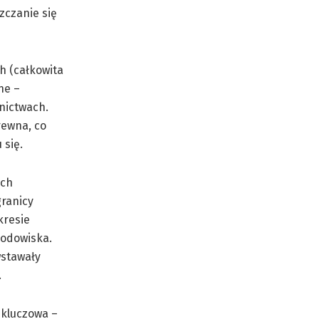
zczanie się
h (całkowita
ne –
nictwach.
ewna, co
 się.
ych
ranicy
kresie
rodowiska.
wstawały
.
 kluczowa –