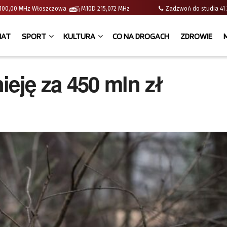
 | 100,00 MHz Włoszczowa
M10D 215,072 MHz
Zadzwoń do studia 
IAT
SPORT
KULTURA
CO NA DROGACH
ZDROWIE
ieję za 450 mln zł