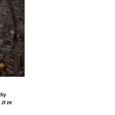
chy
 zł ze