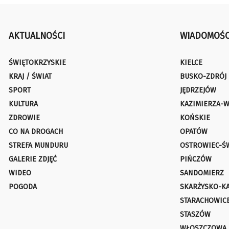
AKTUALNOŚCI
WIADOMOŚC
ŚWIĘTOKRZYSKIE
KIELCE
KRAJ / ŚWIAT
BUSKO-ZDRÓJ
SPORT
JĘDRZEJÓW
KULTURA
KAZIMIERZA-W
ZDROWIE
KOŃSKIE
CO NA DROGACH
OPATÓW
STREFA MUNDURU
OSTROWIEC-Ś
GALERIE ZDJĘĆ
PIŃCZÓW
WIDEO
SANDOMIERZ
POGODA
SKARŻYSKO-K
STARACHOWIC
STASZÓW
WŁOSZCZOWA