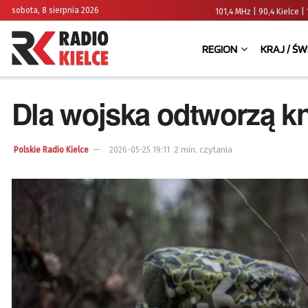
sobota, 8 sierpnia 2026
101,4 MHz | 90,4 Kielce
REGION
KRAJ / ŚW
Dla wojska odtworzą kn
2 min. czytania
Polskie Radio Kielce
2026-05-25 19:11