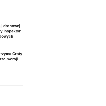
ji dronowej
y Inspektor
ądowych
trzyma Groty
zej wersji