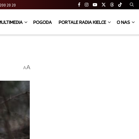
41 200 20 20
MULTIMEDIA
POGODA
PORTALE RADIA KIELCE
O NAS
A
A