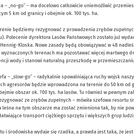
 – „no-go” – ma docelowo całkowicie uniemożliwić przemies
m 5 km od granicy i obejmie ok. 100 tys. ha.
erenie będziemy rezygnować z prowadzenia zrębów zupełnyc
u). Polecenie dyrektora Lasów Państwowych zostało już wyda
 Hennig-Kloska. Nowe zasady będą obowiązywać w 48 nadleś
 wyznaczonych terenach ma pozostawać więcej martwego dr
encji wody i stanowi naturalną przeszkodę w przemieszczaniu
efa – „slow-go” – radykalnie spowalniająca ruchy wojsk nasz
ych agresorów będzie wprowadzona na terenie do 50 km od g
bejmie obszar ok. 700 tys. ha lasów. Tu również w pewnym za
ezygnować ze zrębów zupełnych – mówiła szefowa resortu ś
 leśna na tym obszarze ma zostać zmieniona tak, by nie po
łatwiające transport ciężkiego sprzętu i większych grup ludzi
i środowiska wydaje się rzadka, a prawda jest taka, że jest