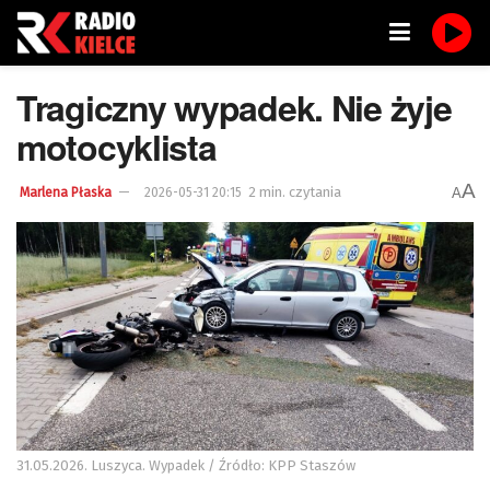
Tragiczny wypadek. Nie żyje
motocyklista
A
2 min. czytania
A
Marlena Płaska
2026-05-31 20:15
31.05.2026. Luszyca. Wypadek / Źródło: KPP Staszów