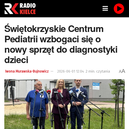
Świętokrzyskie Centrum
Pediatrii wzbogaci się o
nowy sprzęt do diagnostyki
dzieci
A
2 min. czytania
A
Iwona Murawska-Bujnowicz
2026-06-01 12:04