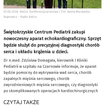
01.06.2026. Kielce. Konferencja prasowa / For. Iwona Murawska-
Bujnowicz - Radio Kielce
Świętokrzyskie Centrum Pediatrii zakupi
nowoczesny aparat echokardiograficzny. Sprzęt
będzie służył do precyzyjnej diagnostyki chorób
serca i układu krążenia u dzieci.
Dr n.med. Zdzisław Domagała, kierownik I Kliniki
Pediatrii w szpitalu na Czarnowie informuje, że aparat
będzie pomocny do wykrywania wad serca, chorób
zapalnych mięśnia sercowego, chorób
zwyrodnieniowych mięśnia sercowego, czy diagnostyki
po skomplikowanych operacjach kardiochirurgicznych
CZYTAJ TAKŻE