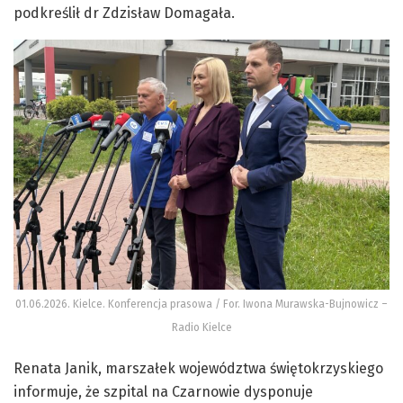
podkreślił dr Zdzisław Domagała.
01.06.2026. Kielce. Konferencja prasowa / For. Iwona Murawska-Bujnowicz –
Radio Kielce
Renata Janik, marszałek województwa świętokrzyskiego
informuje, że szpital na Czarnowie dysponuje