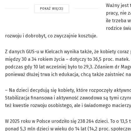
Ważny jest 
POKAŻ WIĘCEJ
pracy, nie 
ile trzeba 
rodzice świ
rozwoju i dobrobyt, co zwyczajnie kosztuje.
Z danych GUS-u w Kielcach wynika także, że kobiety coraz p
między 30 a 34 rokiem życia – dotyczy to 36,5 proc. matek
podczas gdy 10 lat wcześniej było to 29,3. Zdaniem dr Mag
ponieważ dłużej trwa ich edukacja, chcą także zaistnieć na
– Na dzieci decydują się kobiety, które rozpoczęły aktywn
Stabilizacja finansowa i aktywność zawodowa są tymi czyn
też kwestie rozwoju osobistego, ale i świadomego macierz
W 2025 roku w Polsce urodziło się 238 264 dzieci. To o 13,5
ponad 5,3 mln dzieci w wieku do 14 lat (14,2 proc. społeczeń