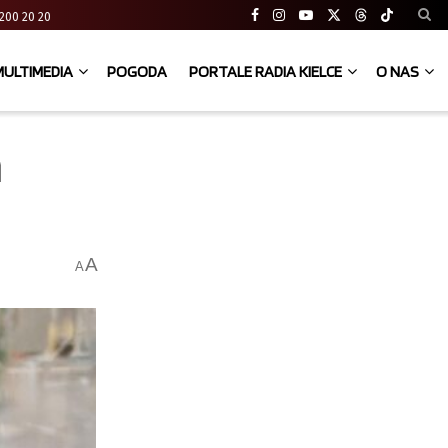
41 200 20 20
MULTIMEDIA
POGODA
PORTALE RADIA KIELCE
O NAS
m
A
A