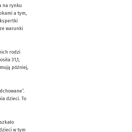
a na rynku
bkami a tym,
kspertki
sze warunki
nich rodzi
iła 31,1,
mują później,
„odchowane”.
a dzieci. To
eszkało
 dzieci w tym