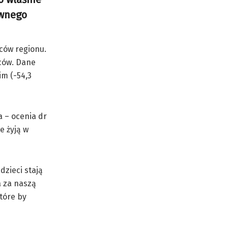
ównego
ców regionu.
pców. Dane
im (-54,3
a – ocenia dr
e żyją w
dzieci stają
a za naszą
tóre by