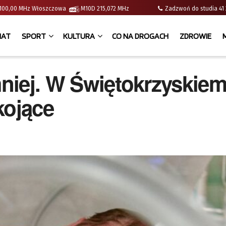
 | 100,00 MHz Włoszczowa
M10D 215,072 MHz
Zadzwoń do studia 
IAT
SPORT
KULTURA
CO NA DROGACH
ZDROWIE
mniej. W Świętokrzyskie
kojące