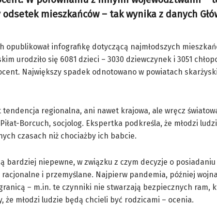
y odsetek mieszkańców – tak wynika z danych Gł
ach opublikował infografikę dotyczącą najmłodszych mieszkań
kim urodziło się 6081 dzieci – 3030 dziewczynek i 3051 chło
 procent. Największy spadek odnotowano w powiatach skarżysk
st tendencja regionalna, ani nawet krajowa, ale wręcz światow
iłat-Borcuch, socjolog. Ekspertka podkreśla, że młodzi ludzi
nych czasach niż chociażby ich babcie.
są bardziej niepewne, w związku z czym decyzje o posiadaniu 
j racjonalne i przemyślane. Najpierw pandemia, później wojn
ranicą – m.in. te czynniki nie stwarzają bezpiecznych ram, k
 że młodzi ludzie będą chcieli być rodzicami – ocenia.