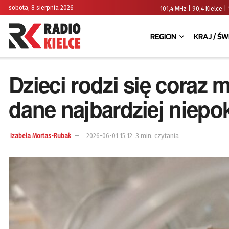
sobota, 8 sierpnia 2026
101,4 MHz | 90,4 Kielce
REGION
KRAJ / ŚW
Dzieci rodzi się coraz 
dane najbardziej niepo
3 min. czytania
Izabela Mortas-Rubak
2026-06-01 15:12