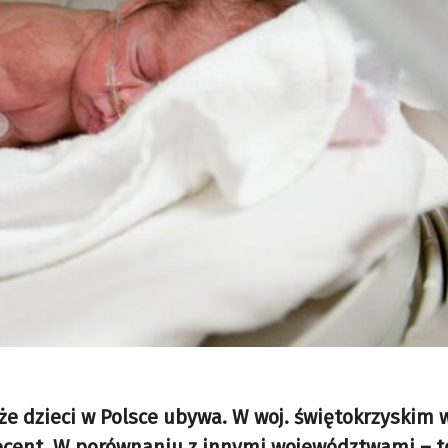
 że dzieci w Polsce ubywa. W woj. świętokrzyskim 
ocent. W porównaniu z innymi województwami – t