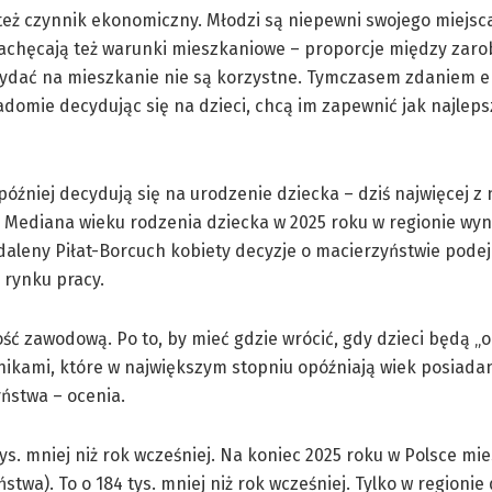
też czynnik ekonomiczny. Młodzi są niepewni swojego miejsc
zachęcają też warunki mieszkaniowe – proporcje między zaro
wydać na mieszkanie nie są korzystne. Tymczasem zdaniem e
adomie decydując się na dzieci, chcą im zapewnić jak najlep
óźniej decydują się na urodzenie dziecka – dziś najwięcej z 
. Mediana wieku rodzenia dziecka w 2025 roku w regionie wynos
daleny Piłat-Borcuch kobiety decyzje o macierzyństwie podej
 rynku pracy.
ość zawodową. Po to, by mieć gdzie wrócić, gdy dzieci będą 
nikami, które w największym stopniu opóźniają wiek posiadani
yństwa – ocenia.
 tys. mniej niż rok wcześniej. Na koniec 2025 roku w Polsce mi
stwa). To o 184 tys. mniej niż rok wcześniej. Tylko w regionie