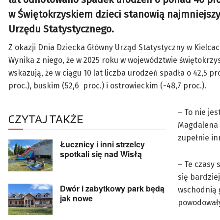
w Świętokrzyskiem dzieci stanowią najmniejsz
Urzędu Statystycznego.
Z okazji Dnia Dziecka Główny Urząd Statystyczny w Kielc
Wynika z niego, że w 2025 roku w województwie świętokrzys
wskazują, że w ciągu 10 lat liczba urodzeń spadła o 42,5
proc.), buskim (52,6 proc.) i ostrowieckim (-48,7 proc.).
– To nie je
CZYTAJ TAKŻE
Magdalena P
zupełnie in
Łucznicy i inni strzelcy
spotkali się nad Wisłą
– Te czasy 
się bardzie
Dwór i zabytkowy park będą
wschodnią g
jak nowe
powodowały,