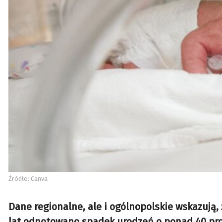
Źródło: Canva
Dane regionalne, ale i ogólnopolskie wskazują,
lat odnotowano spadek urodzeń o ponad 40 pr