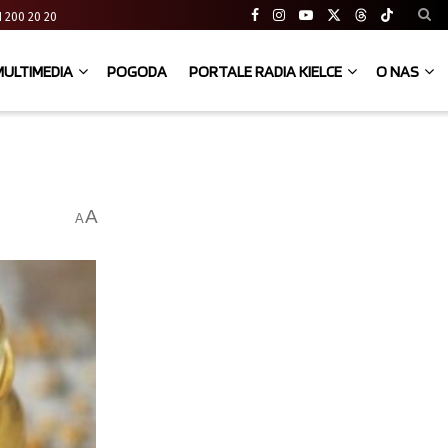
 41 200 20 20
MULTIMEDIA
POGODA
PORTALE RADIA KIELCE
O NAS
A
A