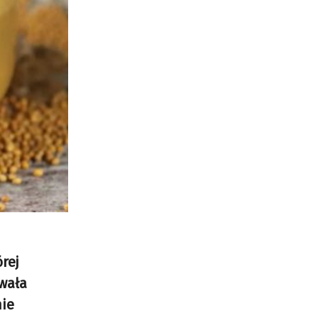
rej
wała
nie