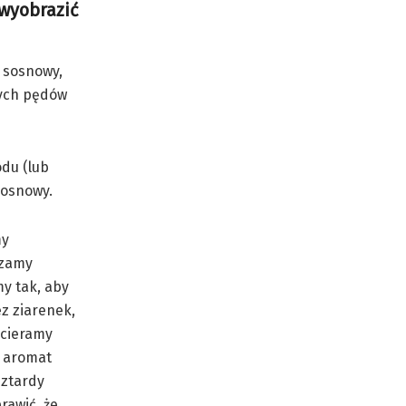
 wyobrazić
j sosnowy,
dych pędów
odu (lub
 sosnowy.
my
czamy
y tak, aby
z ziarenek,
Ucieramy
y aromat
sztardy
rawić, że