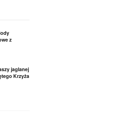
lody
owe z
aszy jaglanej
ętego Krzyża