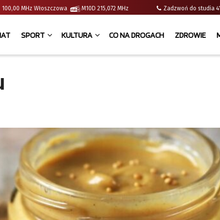
e | 100,00 MHz Włoszczowa
M10D 215,072 MHz
Zadzwoń do studia
IAT
SPORT
KULTURA
CO NA DROGACH
ZDROWIE
u