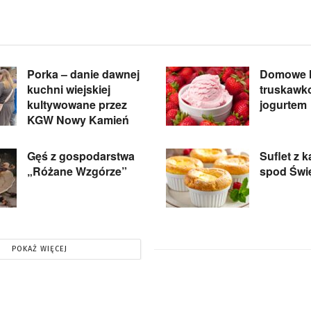
Porka – danie dawnej
Domowe 
kuchni wiejskiej
truskawk
kultywowane przez
jogurtem
KGW Nowy Kamień
Gęś z gospodarstwa
Suflet z k
„Różane Wzgórze”
spod Świ
POKAŻ WIĘCEJ