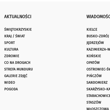
AKTUALNOŚCI
WIADOMOŚC
ŚWIĘTOKRZYSKIE
KIELCE
KRAJ / ŚWIAT
BUSKO-ZDRÓJ
SPORT
JĘDRZEJÓW
KULTURA
KAZIMIERZA-W
ZDROWIE
KOŃSKIE
CO NA DROGACH
OPATÓW
STREFA MUNDURU
OSTROWIEC-Ś
GALERIE ZDJĘĆ
PIŃCZÓW
WIDEO
SANDOMIERZ
POGODA
SKARŻYSKO-K
STARACHOWIC
STASZÓW
WŁOSZCZOWA