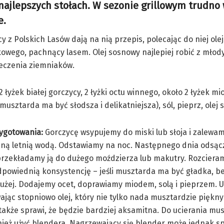
ajlepszych stołach. W sezonie grillowym trudno
ie.
 z Polskich Lasów dają na nią przepis, polecając do niej ole
kowego, pachnący lasem. Olej sosnowy najlepiej robić z mło
ieczenia ziemniaków.
2 łyżek białej gorczycy, 2 łyżki octu winnego, około 2 łyżek mi
i musztarda ma być słodsza i delikatniejsza), sól, pieprz, olej
ygotowania:
Gorczycę wsypujemy do miski lub słoja i zalewa
ną letnią wodą. Odstawiamy na noc. Następnego dnia odsą
przekładamy ją do dużego moździerza lub makutry. Rozcieram
dpowiednią konsystencję – jeśli musztarda ma być gładka, be
użej. Dodajemy ocet, doprawiamy miodem, solą i pieprzem. 
wając stopniowo olej, który nie tylko nada musztardzie piękn
 także sprawi, że będzie bardziej aksamitna. Do ucierania mu
eż użyć blendera. Nagrzewający się blender może jednak sp