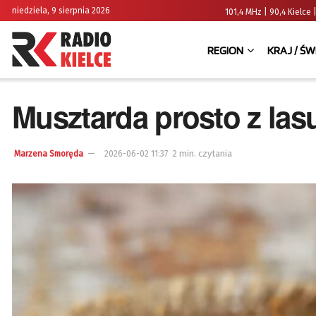
niedziela, 9 sierpnia 2026
101,4 MHz | 90,4 Kielc
REGION
KRAJ / ŚW
Musztarda prosto z las
2 min. czytania
Marzena Smoręda
2026-06-02 11:37