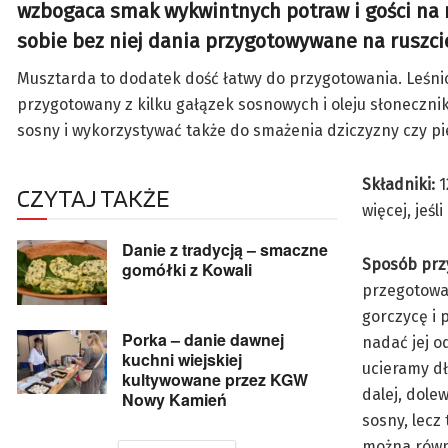
wzbogaca smak wykwintnych potraw i gości na n
sobie bez niej dania przygotowywane na ruszc
Musztarda to dodatek dość łatwy do przygotowania. Leśnicy
przygotowany z kilku gałązek sosnowych i oleju słoneczni
sosny i wykorzystywać także do smażenia dziczyzny czy p
Składniki:
1
CZYTAJ TAKŻE
więcej, jeśl
Danie z tradycją – smaczne
Sposób prz
gomółki z Kowali
przegotowa
gorczycę i 
Porka – danie dawnej
nadać jej o
kuchni wiejskiej
ucieramy dł
kultywowane przez KGW
dalej, dole
Nowy Kamień
sosny, lecz
można równi