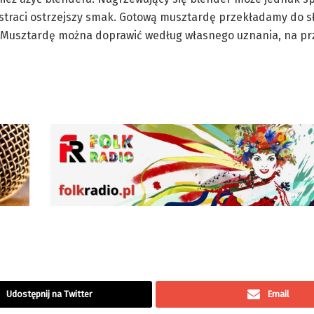
traci ostrzejszy smak. Gotową musztardę przekładamy do sł
Musztardę można doprawić według własnego uznania, na pr
Udostępnij na Twitter
Email