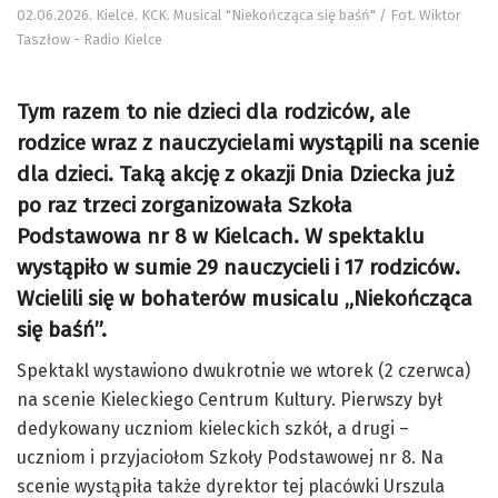
02.06.2026. Kielce. KCK. Musical "Niekończąca się baśń" / Fot. Wiktor
Taszłow - Radio Kielce
Tym razem to nie dzieci dla rodziców, ale
rodzice wraz z nauczycielami wystąpili na scenie
dla dzieci. Taką akcję z okazji Dnia Dziecka już
po raz trzeci zorganizowała Szkoła
Podstawowa nr 8 w Kielcach. W spektaklu
wystąpiło w sumie 29 nauczycieli i 17 rodziców.
Wcielili się w bohaterów musicalu „Niekończąca
się baśń”.
Spektakl wystawiono dwukrotnie we wtorek (2 czerwca)
na scenie Kieleckiego Centrum Kultury. Pierwszy był
dedykowany uczniom kieleckich szkół, a drugi –
uczniom i przyjaciołom Szkoły Podstawowej nr 8. Na
scenie wystąpiła także dyrektor tej placówki Urszula