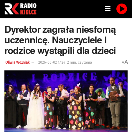
Dyrektor zagrała niesforną
uczennicę. Nauczyciele i
rodzice wystąpili dla dzieci
A
2 min. czytania
A
Oliwia Woźniak
2026-06-02 17:24