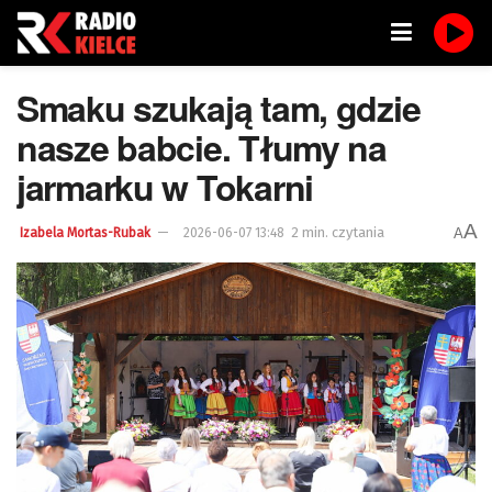
Smaku szukają tam, gdzie
nasze babcie. Tłumy na
jarmarku w Tokarni
A
2 min. czytania
A
Izabela Mortas-Rubak
2026-06-07 13:48