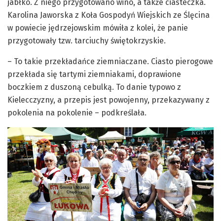
jabłko. Z niego przygotowano wino, a także ciasteczka.
Karolina Jaworska z Koła Gospodyń Wiejskich ze Ślęcina
w powiecie jędrzejowskim mówiła z kolei, że panie
przygotowały tzw. tarciuchy świętokrzyskie.
– To takie przekładańce ziemniaczane. Ciasto pierogowe
przekłada się tartymi ziemniakami, doprawione
boczkiem z duszoną cebulką. To danie typowo z
Kielecczyzny, a przepis jest powojenny, przekazywany z
pokolenia na pokolenie – podkreślała.