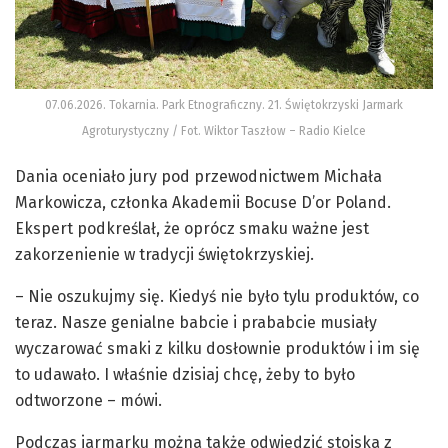
07.06.2026. Tokarnia. Park Etnograficzny. 21. Świętokrzyski Jarmark
Agroturystyczny / Fot. Wiktor Taszłow – Radio Kielce
Dania oceniało jury pod przewodnictwem Michała
Markowicza, członka Akademii Bocuse D’or Poland.
Ekspert podkreślał, że oprócz smaku ważne jest
zakorzenienie w tradycji świętokrzyskiej.
– Nie oszukujmy się. Kiedyś nie było tylu produktów, co
teraz. Nasze genialne babcie i prababcie musiały
wyczarować smaki z kilku dosłownie produktów i im się
to udawało. I właśnie dzisiaj chcę, żeby to było
odtworzone – mówi.
Podczas jarmarku można także odwiedzić stoiska z