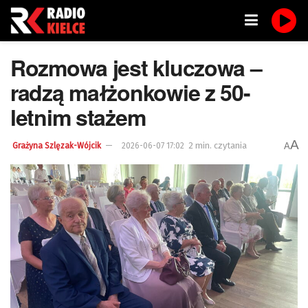
Rozmowa jest kluczowa –
radzą małżonkowie z 50-
letnim stażem
A
2 min. czytania
A
Grażyna Szlęzak-Wójcik
2026-06-07 17:02