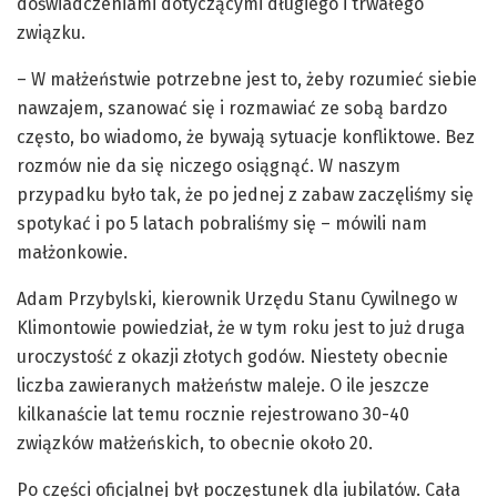
doświadczeniami dotyczącymi długiego i trwałego
związku.
– W małżeństwie potrzebne jest to, żeby rozumieć siebie
nawzajem, szanować się i rozmawiać ze sobą bardzo
często, bo wiadomo, że bywają sytuacje konfliktowe. Bez
rozmów nie da się niczego osiągnąć. W naszym
przypadku było tak, że po jednej z zabaw zaczęliśmy się
spotykać i po 5 latach pobraliśmy się – mówili nam
małżonkowie.
Adam Przybylski, kierownik Urzędu Stanu Cywilnego w
Klimontowie powiedział, że w tym roku jest to już druga
uroczystość z okazji złotych godów. Niestety obecnie
liczba zawieranych małżeństw maleje. O ile jeszcze
kilkanaście lat temu rocznie rejestrowano 30-40
związków małżeńskich, to obecnie około 20.
Po części oficjalnej był poczęstunek dla jubilatów. Cała