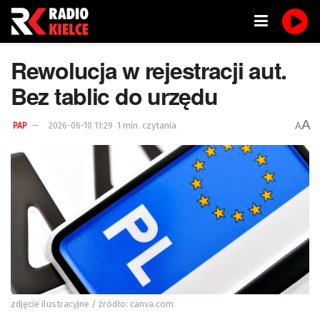
Rewolucja w rejestracji aut.
Bez tablic do urzędu
A
1 min. czytania
A
PAP
2026-06-10 11:29
zdjęcie ilustracyjne / źródło: canva.com