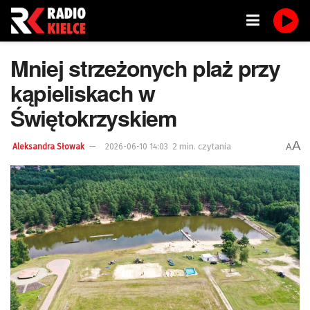
Mniej strzeżonych plaż przy
kąpieliskach w
Świętokrzyskiem
A
2 min. czytania
A
Aleksandra Słowak
2026-06-10 14:03