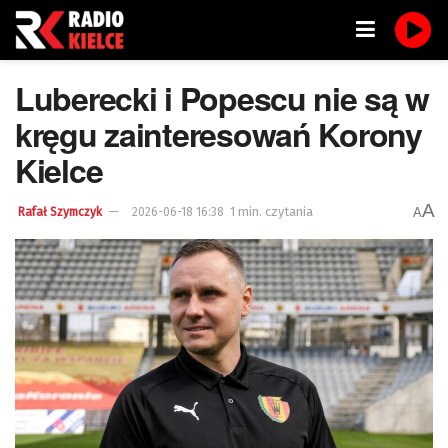
Luberecki i Popescu nie są w
kręgu zainteresowań Korony
Kielce
A
1 min. czytania
A
Rafał Szymczyk
2026-06-18 16:38