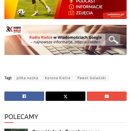
Tagi:
piłka nożna
Korona Kielce
Paweł Golański
POLECAMY