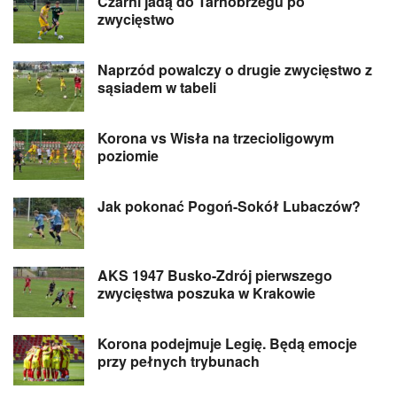
Czarni jadą do Tarnobrzegu po
zwycięstwo
Naprzód powalczy o drugie zwycięstwo z
sąsiadem w tabeli
Korona vs Wisła na trzecioligowym
poziomie
Jak pokonać Pogoń-Sokół Lubaczów?
AKS 1947 Busko-Zdrój pierwszego
zwycięstwa poszuka w Krakowie
Korona podejmuje Legię. Będą emocje
przy pełnych trybunach