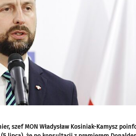
ier, szef MON Władysław Kosiniak-Kamysz poin
 (5 lipca), że po konsultacji z premierem Donald