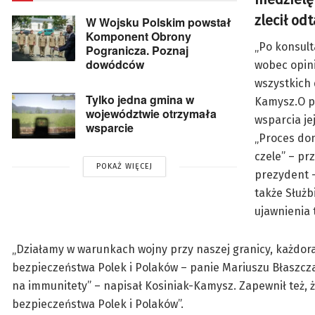
zlecił od
W Wojsku Polskim powstał
Komponent Obrony
„Po konsul
Pogranicza. Poznaj
dowódców
wobec opini
wszystkich 
Tylko jedna gmina w
Kamysz.O pl
województwie otrzymała
wsparcia je
wsparcie
„Proces don
czele” – pr
POKAŻ WIĘCEJ
prezydent –
także Służb
ujawnienia 
„Działamy w warunkach wojny przy naszej granicy, każdora
bezpieczeństwa Polek i Polaków – panie Mariuszu Błaszczak
na immunitety” – napisał Kosiniak-Kamysz. Zapewnił też, 
bezpieczeństwa Polek i Polaków”.