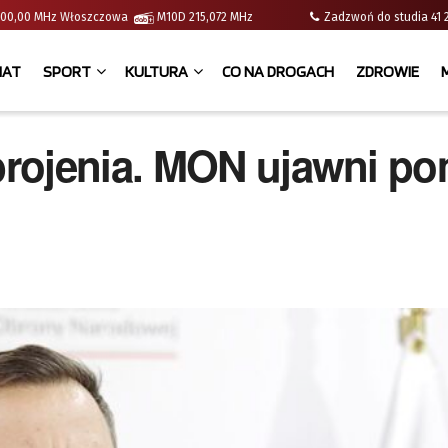
 | 100,00 MHz Włoszczowa
M10D 215,072 MHz
Zadzwoń do studia 
IAT
SPORT
KULTURA
CO NA DROGACH
ZDROWIE
brojenia. MON ujawni p