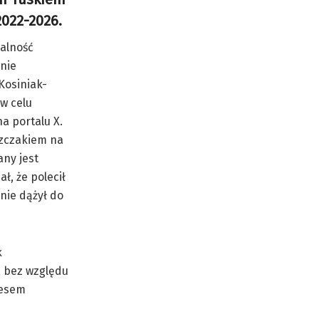
2022-2026.
alność
enie
Kosiniak-
w celu
a portalu X.
szczakiem na
any jest
ł, że polecił
nie dążył do
k
, bez względu
resem