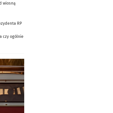
ąd wiosną
rezydenta RP
a czy ogólnie