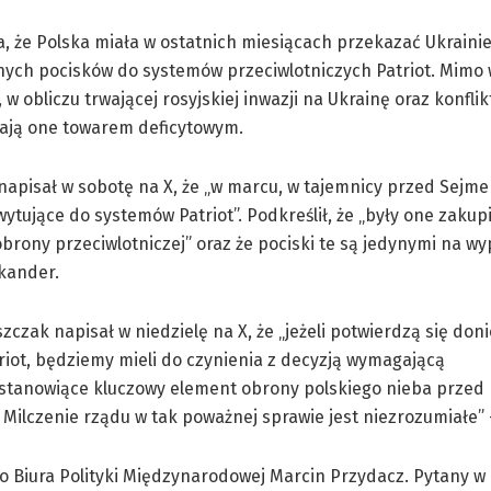
ia, że Polska miała w ostatnich miesiącach przekazać Ukraini
nych pocisków do systemów przeciwlotniczych Patriot. Mimo 
obliczu trwającej rosyjskiej inwazji na Ukrainę oraz konflik
tają one towarem deficytowym.
napisał w sobotę na X, że „w marcu, w tajemnicy przed Sejm
wytujące do systemów Patriot”. Podkreślił, że „były one zaku
rony przeciwlotniczej” oraz że pociski te są jedynymi na w
skander.
zak napisał w niedzielę na X, że „jeżeli potwierdzą się doni
riot, będziemy mieli do czynienia z decyzją wymagającą
i stanowiące kluczowy element obrony polskiego nieba przed 
Milczenie rządu w tak poważnej sprawie jest niezrozumiałe” –
o Biura Polityki Międzynarodowej Marcin Przydacz. Pytany w 