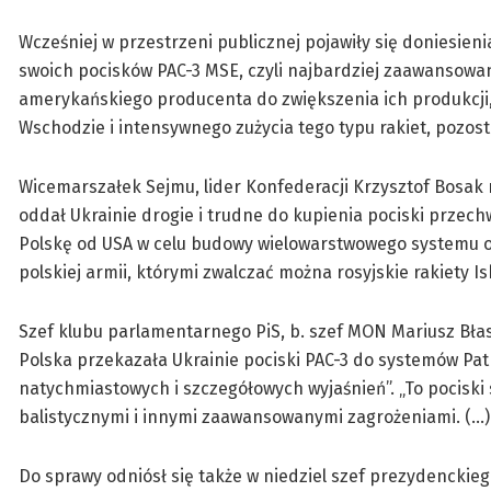
Wcześniej w przestrzeni publicznej pojawiły się doniesien
swoich pocisków PAC-3 MSE, czyli najbardziej zaawansowa
amerykańskiego producenta do zwiększenia ich produkcji, w 
Wschodzie i intensywnego zużycia tego typu rakiet, pozos
Wicemarszałek Sejmu, lider Konfederacji Krzysztof Bosak 
oddał Ukrainie drogie i trudne do kupienia pociski przech
Polskę od USA w celu budowy wielowarstwowego systemu ob
polskiej armii, którymi zwalczać można rosyjskie rakiety I
Szef klubu parlamentarnego PiS, b. szef MON Mariusz Błaszc
Polska przekazała Ukrainie pociski PAC-3 do systemów Pat
natychmiastowych i szczegółowych wyjaśnień”. „To pocisk
balistycznymi i innymi zaawansowanymi zagrożeniami. (…) 
Do sprawy odniósł się także w niedziel szef prezydenckieg