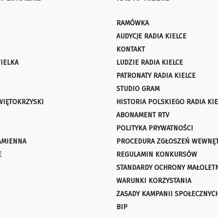
RAMÓWKA
AUDYCJE RADIA KIELCE
KONTAKT
IELKA
LUDZIE RADIA KIELCE
PATRONATY RADIA KIELCE
STUDIO GRAM
WIĘTOKRZYSKI
HISTORIA POLSKIEGO RADIA KIE
ABONAMENT RTV
POLITYKA PRYWATNOŚCI
AMIENNA
PROCEDURA ZGŁOSZEŃ WEWNĘ
E
REGULAMIN KONKURSÓW
STANDARDY OCHRONY MAŁOLET
WARUNKI KORZYSTANIA
ZASADY KAMPANII SPOŁECZNYC
BIP