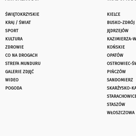
ŚWIĘTOKRZYSKIE
KIELCE
KRAJ / ŚWIAT
BUSKO-ZDRÓJ
SPORT
JĘDRZEJÓW
KULTURA
KAZIMIERZA-W
ZDROWIE
KOŃSKIE
CO NA DROGACH
OPATÓW
STREFA MUNDURU
OSTROWIEC-Ś
GALERIE ZDJĘĆ
PIŃCZÓW
WIDEO
SANDOMIERZ
POGODA
SKARŻYSKO-K
STARACHOWIC
STASZÓW
WŁOSZCZOWA