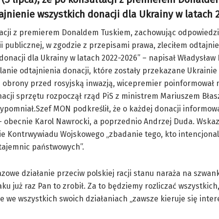
tajnienie wszystkich donacji dla Ukrainy w latach 
tacji z premierem Donaldem Tuskiem, zachowując odpowiedzi
i publicznej, w zgodzie z przepisami prawa, zleciłem odtajni
donacji dla Ukrainy w latach 2022-2026” – napisał Władysław 
anie odtajnienia donacji, które zostały przekazane Ukrainie 
j obrony przed rosyjską inwazją, wicepremier poinformował n
acji sprzętu rozpoczął rząd PiS z ministrem Mariuszem Bła
zypomniał.Szef MON podkreślił, że o każdej donacji informow
 obecnie Karol Nawrocki, a poprzednio Andrzej Duda. Wskaza
ie Kontrwywiadu Wojskowego „zbadanie tego, kto intencjonal
tajemnic państwowych”.
zowe działanie przeciw polskiej racji stanu naraża na szwan
u już raz Pan to zrobił. Za to będziemy rozliczać wszystkich
że we wszystkich swoich działaniach „zawsze kieruje się inte