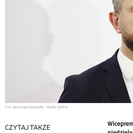
Fot. Jarosław Kubalski - Radio Kielce
Wiceprem
CZYTAJ TAKŻE
niedzielę