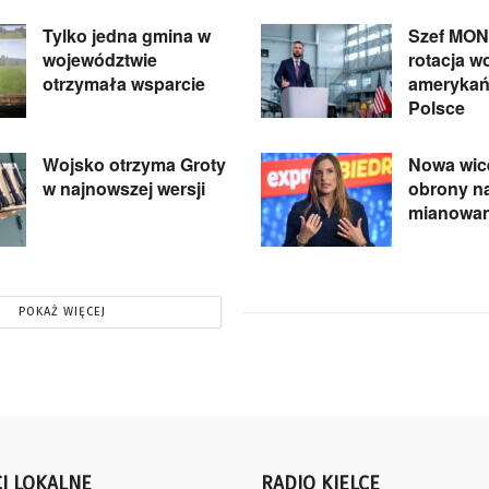
Tylko jedna gmina w
Szef MON
województwie
rotacja w
otrzymała wsparcie
amerykań
Polsce
Wojsko otrzyma Groty
Nowa wic
w najnowszej wersji
obrony na
mianowan
POKAŻ WIĘCEJ
I LOKALNE
RADIO KIELCE