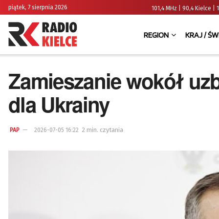
piątek, 7 sierpnia 2026
101,4 MHz | 90,4 Kielce
REGION
KRAJ / ŚW
Zamieszanie wokół uz
dla Ukrainy
2 min. czytania
PAP
2026-07-05 16:22