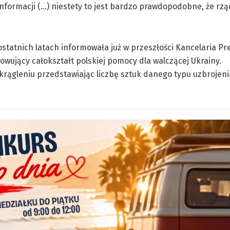
 informacji (…) niestety to jest bardzo prawdopodobne, że rz
statnich latach informowała już w przeszłości Kancelaria P
wujący całokształt polskiej pomocy dla walczącej Ukrainy.
rągleniu przedstawiając liczbę sztuk danego typu uzbrojeni