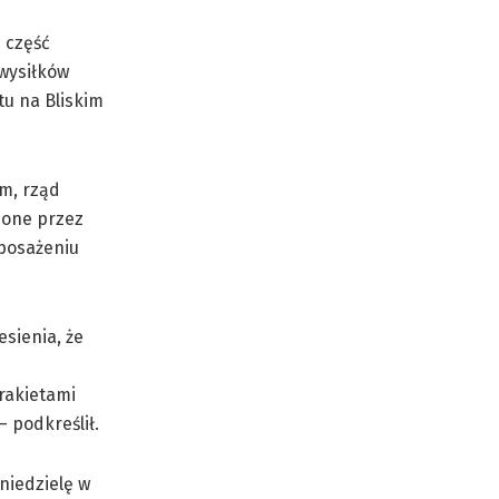
e część
wysiłków
tu na Bliskim
em, rząd
pione przez
yposażeniu
esienia, że
rakietami
 podkreślił.
niedzielę w