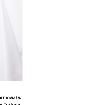
formował w
em Tuskiem