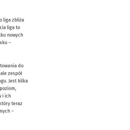
liga zbliża
ia liga to
ilku nowych
isku –
otowania do
ale zespół
u. Jest kilka
 poziom,
i ich
tóry teraz
omych –