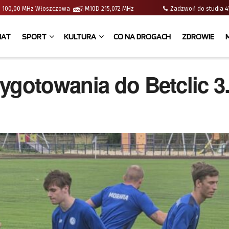
e | 100,00 MHz Włoszczowa
M10D 215,072 MHz
Zadzwoń do studia
IAT
SPORT
KULTURA
CO NA DROGACH
ZDROWIE
ygotowania do Betclic 3.