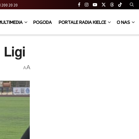
 41 200 20 20
MULTIMEDIA
POGODA
PORTALE RADIA KIELCE
O NAS
 Ligi
A
A