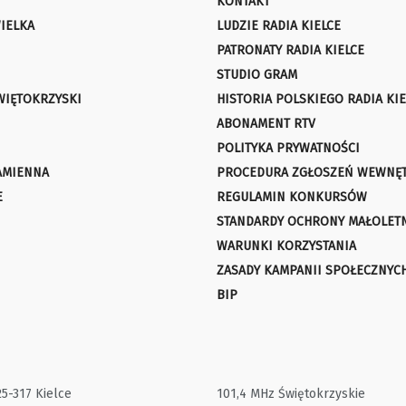
KONTAKT
IELKA
LUDZIE RADIA KIELCE
PATRONATY RADIA KIELCE
STUDIO GRAM
WIĘTOKRZYSKI
HISTORIA POLSKIEGO RADIA KIE
ABONAMENT RTV
POLITYKA PRYWATNOŚCI
AMIENNA
PROCEDURA ZGŁOSZEŃ WEWNĘ
E
REGULAMIN KONKURSÓW
STANDARDY OCHRONY MAŁOLET
WARUNKI KORZYSTANIA
ZASADY KAMPANII SPOŁECZNYC
BIP
25-317 Kielce
101,4 MHz Świętokrzyskie