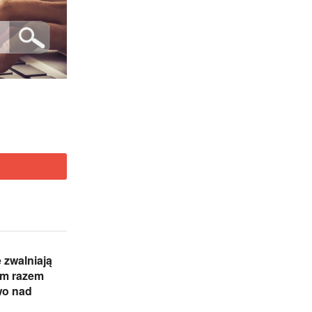
e zwalniają
ym razem
wo nad