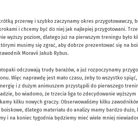
krótką przerwę i szybko zaczynamy okres przygotowawczy, bo 
krokami i chcemy być do niej jak najlepiej przygotowani. Trzec
e wyższy poziom, dlatego już na pierwszym treningu było k
 którymi musimy się zgrać, aby dobrze prezentować się na bo
zawodnik Moravii Jakub Rybus.
hłopaki odczuwają trudy barażów, a już rozpoczynamy przyg
nu. Więc naprawdę jest mało czasu, żeby to wszystko spiąć, 
ergię i z dużym animuszem przystąpili do pierwszego trening
adzie, bo wiadomo, że trzecia liga to zdecydowanie wyższym
kamy kilku nowych graczy. Obserwowaliśmy kilku zawodników 
boiskowe, dlatego materiału do analizy mamy bardzo dużo, k
my i na koniec tygodnia będziemy mieć wiele mniej niewiad