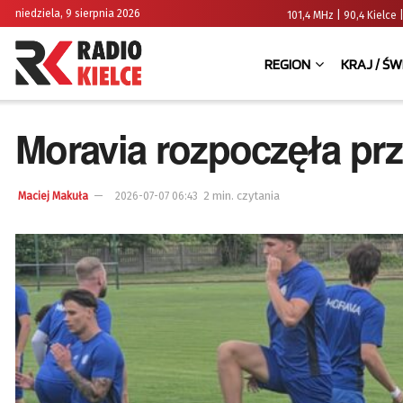
niedziela, 9 sierpnia 2026
101,4 MHz | 90,4 Kielc
REGION
KRAJ / ŚW
Moravia rozpoczęła prz
2 min. czytania
Maciej Makuła
2026-07-07 06:43