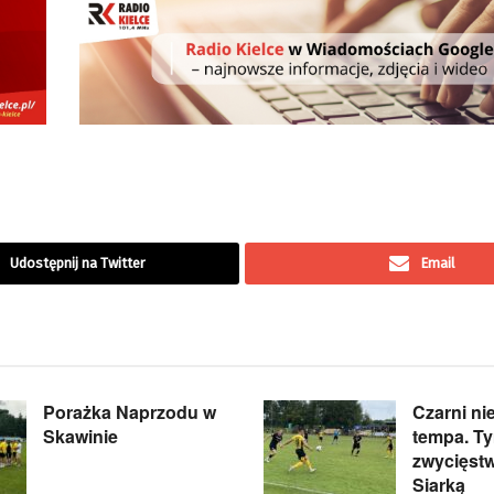
Udostępnij na Twitter
Email
Porażka Naprzodu w
Czarni ni
Skawinie
tempa. T
zwycięst
Siarką