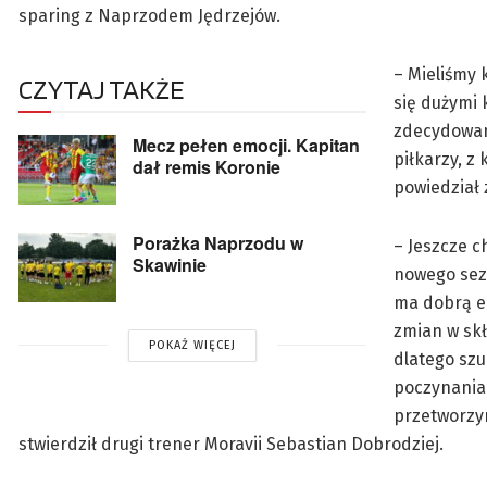
sparing z Naprzodem Jędrzejów.
– Mieliśmy 
CZYTAJ TAKŻE
się dużymi 
zdecydowani
Mecz pełen emocji. Kapitan
piłkarzy, z
dał remis Koronie
powiedział 
Porażka Naprzodu w
– Jeszcze c
Skawinie
nowego sezo
ma dobrą en
zmian w skł
POKAŻ WIĘCEJ
dlatego szu
poczynania 
przetworzy
stwierdził drugi trener Moravii Sebastian Dobrodziej.