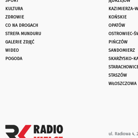
SPORT
JĘDRZEJÓW
KULTURA
KAZIMIERZA-W
ZDROWIE
KOŃSKIE
CO NA DROGACH
OPATÓW
STREFA MUNDURU
OSTROWIEC-Ś
GALERIE ZDJĘĆ
PIŃCZÓW
WIDEO
SANDOMIERZ
POGODA
SKARŻYSKO-K
STARACHOWIC
STASZÓW
WŁOSZCZOWA
ul. Radiowa 4, 