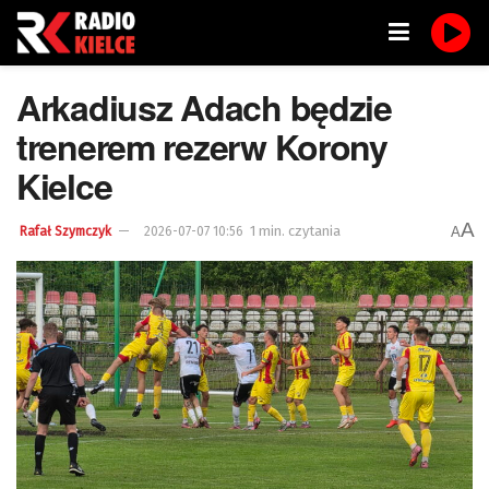
Arkadiusz Adach będzie
trenerem rezerw Korony
Kielce
A
1 min. czytania
A
Rafał Szymczyk
2026-07-07 10:56