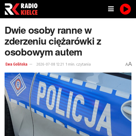
Dwie osoby ranne w
zderzeniu ciężarówki z
osobowym autem
A
1 min. czytania
A
Ewa Golińska
2026-07-08 12:21