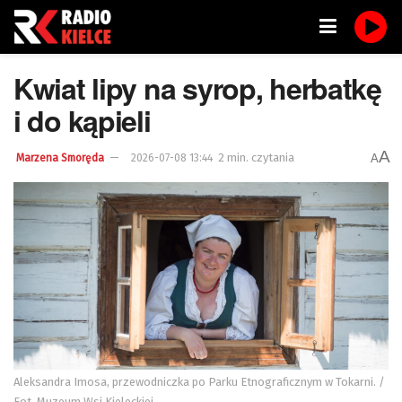
Kwiat lipy na syrop, herbatkę
i do kąpieli
A
2 min. czytania
A
Marzena Smoręda
2026-07-08 13:44
Aleksandra Imosa, przewodniczka po Parku Etnograficznym w Tokarni. /
Fot. Muzeum Wsi Kieleckiej