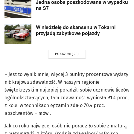
Jedna osoba poszkodowana w wypadku
na S7
W niedzielę do skansenu w Tokarni
przyjadą zabytkowe pojazdy
POKAŻ WIĘCEJ
– Jest to wynik mniej więcej 3 punkty procentowe wyższy
niż krajowa zdawalność. W naszym regionie
świętokrzyskim najlepiej poradzili sobie uczniowie liceów
ogólnokształcących, tam zdawalność wyniosła 91.4 proc.,
z kolei w technikach egzamin zdało 70.4 proc.
absolwentów – mówi.
Jak co roku najwięcej osób nie poradziło sobie z maturą
z matematyki, z której średnia zdawalność w Polsce