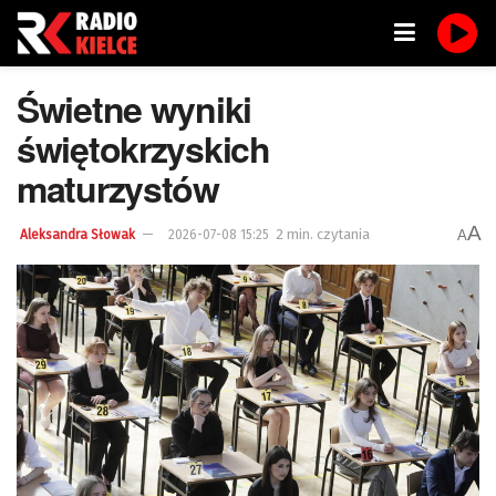
Świetne wyniki
świętokrzyskich
maturzystów
A
2 min. czytania
A
Aleksandra Słowak
2026-07-08 15:25