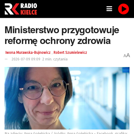
Ministerstwo przygotowuje
reformę ochrony zdrowia
,
Iwona Murawska-Bujnowicz
Robert Szumielewicz
A
A
2 min. czytania
2026-07-09 09:09
Na zdjęciu: Anna Gołębicka / źródło: Anna Gołębicka - Facebook, grafika: