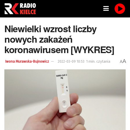
Niewielki wzrost liczby
nowych zakażeń
koronawirusem [WYKRES]
A
1 min. czytania
A
Iwona Murawska-Bujnowicz
2022-03-09 10:53