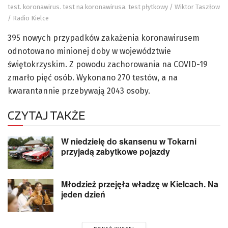
test. koronawirus. test na koronawirusa. test płytkowy / Wiktor Taszłow
/ Radio Kielce
395 nowych przypadków zakażenia koronawirusem
odnotowano minionej doby w województwie
świętokrzyskim. Z powodu zachorowania na COVID-19
zmarło pięć osób. Wykonano 270 testów, a na
kwarantannie przebywają 2043 osoby.
CZYTAJ TAKŻE
W niedzielę do skansenu w Tokarni
przyjadą zabytkowe pojazdy
Młodzież przejęła władzę w Kielcach. Na
jeden dzień