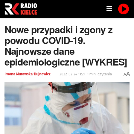
Nowe przypadki i zgony z
powodu COVID-19.
Najnowsze dane
epidemiologiczne [WYKRES]
A
1 min. czytania
A
Iwona Murawska-Bujnowicz
2022-02-24 11:21