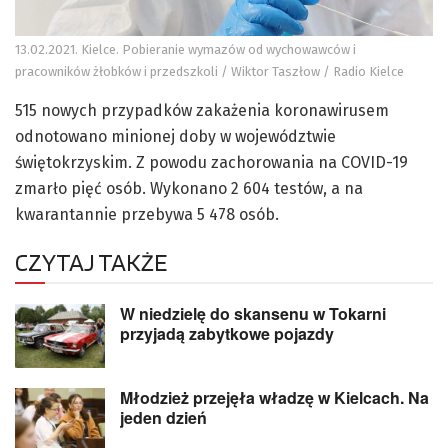
13.02.2021. Kielce. Pobieranie wymazów od wychowawców i
pracowników żłobków i przedszkoli / Wiktor Taszłow / Radio Kielce
515 nowych przypadków zakażenia koronawirusem
odnotowano minionej doby w województwie
świętokrzyskim. Z powodu zachorowania na COVID-19
zmarło pięć osób. Wykonano 2 604 testów, a na
kwarantannie przebywa 5 478 osób.
CZYTAJ TAKŻE
W niedzielę do skansenu w Tokarni
przyjadą zabytkowe pojazdy
Młodzież przejęła władzę w Kielcach. Na
jeden dzień