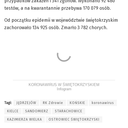
przypadków zakażeń i 341 zgonów. Wykonano 92 480
testów, a na kwarantannie przebywa 170 079 osób.
Od początku epidemii w województwie świętokrzyskim
zachorowało 134 925 osób. Zmarło 3 782 chorych.
KORONAWIRUS W ŚWIĘTOKRZYSKIEM
Infogram
Tagi:
JĘDRZEJÓW
RK Zdrowie
KOŃSKIE
koronawirus
KIELCE
SANDOMIERZ
STARACHOWICE
KAZIMIERZA WIELKA
OSTROWIEC ŚWIĘTOKRZYSKI