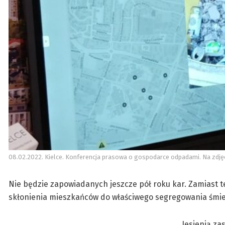
08.02.2022. Kielce. Konferencja prasowa o gospodarce odpadami. Na zdjęc
Nie będzie zapowiadanych jeszcze pół roku kar. Zamiast 
skłonienia mieszkańców do właściwego segregowania śmie
Jesienią za