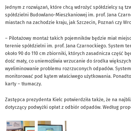
Jednym z rozwiązań, które chcą wdrożyć spółdzielcy są tz
spółdzielni Budowlano-Mieszkaniowej im. prof. Jana Czar
miastach na zachodzie kraju, jak Szczecin, Poznań czy Wr
– Pilotażowy montaż takich pojemników będzie miał miejsce
terenie spółdzielni im. prof. Jana Czarnockiego. System t
około 90 do 110 cm zbiorniki, których zasadnicza część bę
dość mały, co uniemożliwia wrzucanie do środka większych
wyeliminowanie problemu rozrzuconych odpadów. System 
monitorować pod kątem właściwego użytkowania. Ponadto o
karty – tłumaczy.
Zastępca prezydenta Kielc potwierdziła także, że na najbl
dotyczący podwyżki opłat z odbiór odpadów. Według propoz