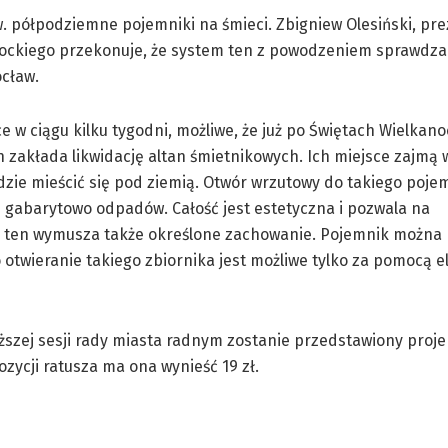
w. półpodziemne pojemniki na śmieci. Zbigniew Olesiński, pr
nockiego przekonuje, że system ten z powodzeniem sprawdza
ocław.
 w ciągu kilku tygodni, możliwe, że już po Świętach Wielkan
en zakłada likwidację altan śmietnikowych. Ich miejsce zajmą
dzie mieścić się pod ziemią. Otwór wrzutowy do takiego pojem
 gabarytowo odpadów. Całość jest estetyczna i pozwala na
ten wymusza także określone zachowanie. Pojemnik można 
twieranie takiego zbiornika jest możliwe tylko za pomocą e
iższej sesji rady miasta radnym zostanie przedstawiony proj
ycji ratusza ma ona wynieść 19 zł.