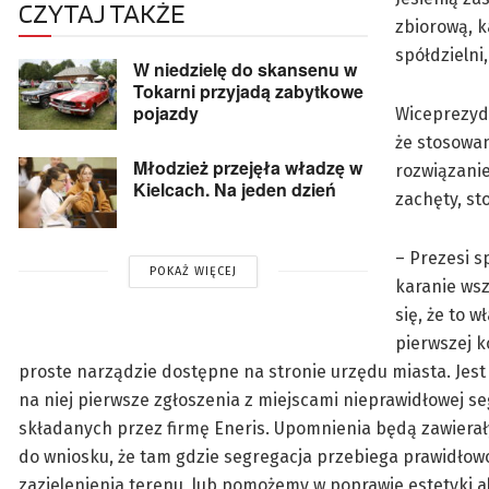
CZYTAJ TAKŻE
zbiorową, 
spółdzielni
W niedzielę do skansenu w
Tokarni przyjadą zabytkowe
pojazdy
Wiceprezyd
że stosowan
Młodzież przejęła władzę w
rozwiązanie
Kielcach. Na jeden dzień
zachęty, st
– Prezesi s
POKAŻ WIĘCEJ
karanie ws
się, że to 
pierwszej 
proste narządzie dostępne na stronie urzędu miasta. Jest
na niej pierwsze zgłoszenia z miejscami nieprawidłowej s
składanych przez firmę Eneris. Upomnienia będą zawierały
do wniosku, że tam gdzie segregacja przebiega prawidło
zazielenienia terenu, lub pomożemy w poprawie estetyki a