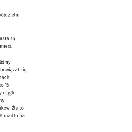
asta są
mieci.
liśmy
bowiązał się
anach
ło 15
 ciągle
ny
ków. Źle to
. Ponadto na