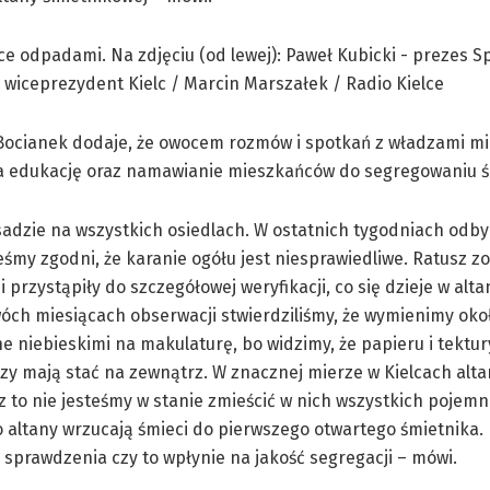
 Bocianek dodaje, że owocem rozmów i spotkań z władzami mi
na edukację oraz namawianie mieszkańców do segregowaniu ś
asadzie na wszystkich osiedlach. W ostatnich tygodniach odby
śmy zgodni, że karanie ogółu jest niesprawiedliwe. Ratusz zo
przystąpiły do szczegółowej weryfikacji, co się dzieje w alt
óch miesiącach obserwacji stwierdziliśmy, że wymienimy oko
niebieskimi na makulaturę, bo widzimy, że papieru i tektury
zy mają stać na zewnątrz. W znacznej mierze w Kielcach alta
to nie jesteśmy w stanie zmieścić w nich wszystkich pojemni
do altany wrzucają śmieci do pierwszego otwartego śmietnika
sprawdzenia czy to wpłynie na jakość segregacji – mówi.