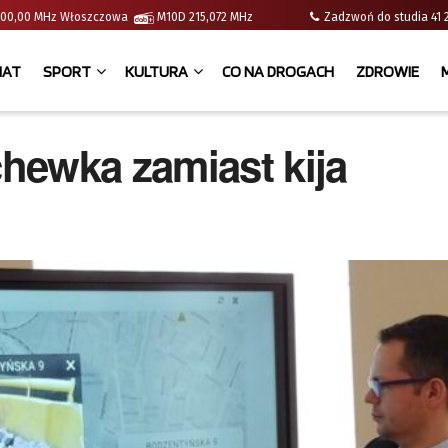
 | 100,00 MHz Włoszczowa
M10D 215,072 MHz
Zadzwoń do studia 
IAT
SPORT
KULTURA
CO NA DROGACH
ZDROWIE
hewka zamiast kija