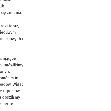
lub
 się zmienia.
dzi teraz,
wiedliwym
śmieciowych i
zując, że
o umówiliśmy
żony w
omóc m.in.
dpadów. Widać
ie raportów
e doszliśmy
elementem