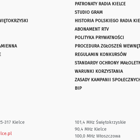
PATRONATY RADIA KIELCE
STUDIO GRAM
WIĘTOKRZYSKI
HISTORIA POLSKIEGO RADIA KIE
ABONAMENT RTV
POLITYKA PRYWATNOŚCI
AMIENNA
PROCEDURA ZGŁOSZEŃ WEWNĘ
E
REGULAMIN KONKURSÓW
STANDARDY OCHRONY MAŁOLET
WARUNKI KORZYSTANIA
ZASADY KAMPANII SPOŁECZNYC
BIP
25-317 Kielce
101,4 MHz Świętokrzyskie
90,4 MHz Kielce
lce.pl
100,0 MHz Włoszczowa