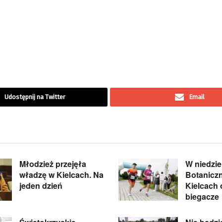
Udostępnij na Twitter
Email
Młodzież przejęła
W niedzie
władzę w Kielcach. Na
Botanicz
jeden dzień
Kielcach
biegacze