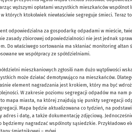
karząc wyższymi opłatami wszystkich mieszkańców wspólnot 
, w których ktokolwiek niewłaściwie segreguje śmieci. Teraz to
ent odpowiedzialna za gospodarkę odpadami w mieście, twier
ie zasady zbiorowej odpowiedzialności nie jest jednak spra
m. Do właściwego sortowania ma skłaniać monitoring altan 
osowane we współpracy ze spółdzielniami.
półdzielni mieszkaniowych zgłosili nam dużo wątpliwości wska
zystkich może działać demotywująco na mieszkańców. Dlateg
właśnie element nagradzania jest krokiem, który ma być wdro
kolejności. W zakresie poziomu segregacji odpadów ma nam p
 to mapa miasta, na której znajdują się punkty segregacji o
egregacji. Mapa będzie aktualizowana co tydzień, na podstaw
 adres i datę, a także dokumentację zdjęciową. Jednocześni
wo będziemy nagradzać wspólnoty sąsiedzkie. Przykładowo 
ltany śmietnikowej – mówi.