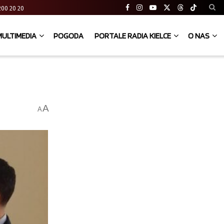
41 200 20 20
MULTIMEDIA
POGODA
PORTALE RADIA KIELCE
O NAS
A
A