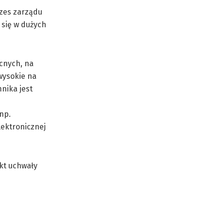
ezes zarządu
 się w dużych
ocnych, na
 wysokie na
nika jest
np.
lektronicznej
ekt uchwały