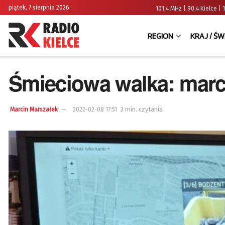
piątek, 7 sierpnia 2026
101,4 MHz | 90,4 Kielce
REGION
KRAJ / ŚW
Śmieciowa walka: marc
3 min. czytania
Marcin Marszałek
2022-02-08 17:51