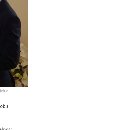
ielce
sobu
alność