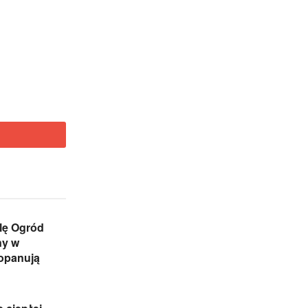
lę Ogród
ny w
 opanują