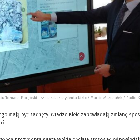
iu Tomasz Porębski - rzecznik prezydenta Kielc / Marcin Marszałek / Radio K
tego mają być zachęty. Władze Kielc zapowiadają zmianę spo
ci.
stępca prezydenta Agata Wojda chciała stosować odpowiedzi