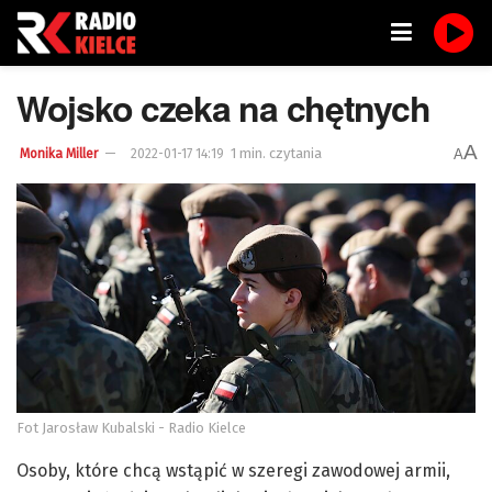
Wojsko czeka na chętnych
A
1 min. czytania
A
Monika Miller
2022-01-17 14:19
Fot Jarosław Kubalski - Radio Kielce
Osoby, które chcą wstąpić w szeregi zawodowej armii,