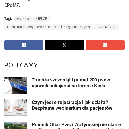
CPdMZ.
Tagi:
wojsko
KIELCE
Centrum Przygotowań do Misji Zagranicznych
Ewa Kózka
POLECAMY
Truchła szczeniąt i ponad 200 psów
ujawnili policjanci na terenie Kielc
Czym jest e-rejestracja i jak działa?
Bezpłatne webinarium dla pacjentów
Pomnik Ofiar Rzezi Wołyńskiej nie stanie