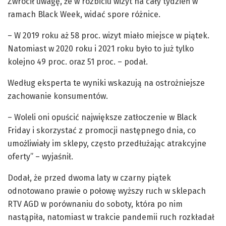
Zwrócił uwagę, że w rozbiciu wizyt na cały tydzień w
ramach Black Week, widać spore różnice.
– W 2019 roku aż 58 proc. wizyt miało miejsce w piątek.
Natomiast w 2020 roku i 2021 roku było to już tylko
kolejno 49 proc. oraz 51 proc. – podał.
Według eksperta te wyniki wskazują na ostrożniejsze
zachowanie konsumentów.
– Woleli oni opuścić największe zatłoczenie w Black
Friday i skorzystać z promocji następnego dnia, co
umożliwiały im sklepy, często przedłużając atrakcyjne
oferty” – wyjaśnił.
Dodał, że przed dwoma laty w czarny piątek
odnotowano prawie o połowę wyższy ruch w sklepach
RTV AGD w porównaniu do soboty, która po nim
nastąpiła, natomiast w trakcie pandemii ruch rozkładał