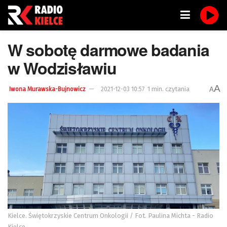
W sobotę darmowe badania
w Wodzisławiu
A
1 min. czytania
A
Iwona Murawska-Bujnowicz
2021-12-03 10:57
Kielce. Świętokrzyskie Centrum Onkologii / Fot. Paulina Michta - Radio
Kielce