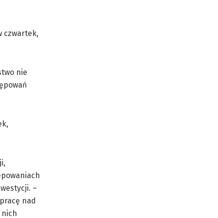
w czwartek,
stwo nie
tępowań
ek,
i,
tępowaniach
westycji. –
 pracę nad
 nich