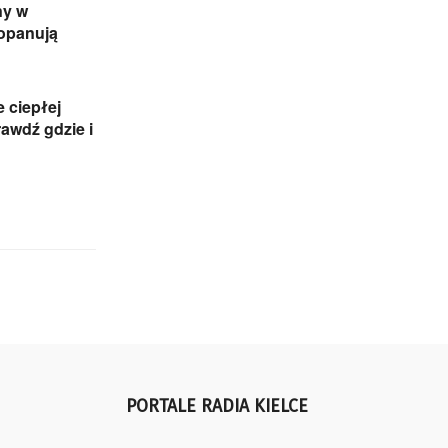
ny w
 opanują
e ciepłej
awdź gdzie i
PORTALE RADIA KIELCE