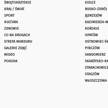
ŚWIĘTOKRZYSKIE
KIELCE
KRAJ / ŚWIAT
BUSKO-ZDRÓJ
SPORT
JĘDRZEJÓW
KULTURA
KAZIMIERZA-W
ZDROWIE
KOŃSKIE
CO NA DROGACH
OPATÓW
STREFA MUNDURU
OSTROWIEC-Ś
GALERIE ZDJĘĆ
PIŃCZÓW
WIDEO
SANDOMIERZ
POGODA
SKARŻYSKO-K
STARACHOWIC
STASZÓW
WŁOSZCZOWA