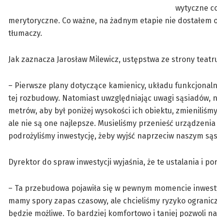
wytyczne co
merytoryczne. Co ważne, na żadnym etapie nie dostałem o
tłumaczy.
Jak zaznacza Jarosław Milewicz, ustępstwa ze strony teatr
– Pierwsze plany dotyczące kamienicy, układu funkcjonaln
tej rozbudowy. Natomiast uwzględniając uwagi sąsiadów, 
metrów, aby był poniżej wysokości ich obiektu, zmieniliś
ale nie są one najlepsze. Musieliśmy przenieść urządzeni
podrożyliśmy inwestycję, żeby wyjść naprzeciw naszym są
Dyrektor do spraw inwestycji wyjaśnia, że te ustalania i p
– Ta przebudowa pojawiła się w pewnym momencie inwestycj
mamy spory zapas czasowy, ale chcieliśmy ryzyko ogranic
będzie możliwe. To bardziej komfortowo i taniej pozwoli na