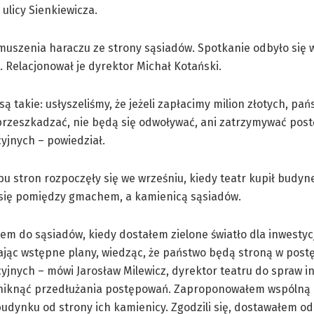
 ulicy Sienkiewicza.
muszenia haraczu ze strony sąsiadów. Spotkanie odbyło się 
 Relacjonował je dyrektor Michał Kotański.
są takie: usłyszeliśmy, że jeżeli zapłacimy milion złotych, pań
rzeszkadzać, nie będą się odwoływać, ani zatrzymywać pos
yjnych – powiedział.
 stron rozpoczęły się we wrześniu, kiedy teatr kupił budyn
 się pomiędzy gmachem, a kamienicą sąsiadów.
em do sąsiadów, kiedy dostałem zielone światło dla inwestycj
ając wstępne plany, wiedząc, że państwo będą stroną w pos
yjnych – mówi Jarosław Milewicz, dyrektor teatru do spraw in
niknąć przedłużania postępowań. Zaproponowałem wspólną
dynku od strony ich kamienicy. Zgodzili się, dostawałem od