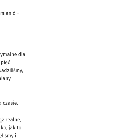
zmienić –
tymalne dla
 pięć
adziliśmy,
miany
 czasie.
ąż realne,
o, jak to
ęliśmy i