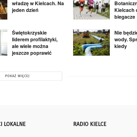
władzę w Kielcach. Na
Botanicz
jeden dzień
Kielcach
biegacze
Świętokrzyskie
Nie będzi
liderem profilaktyki,
wody. Spr
ale wiele można
kiedy
jeszcze poprawić
POKAŻ WIĘCEJ
I LOKALNE
RADIO KIELCE