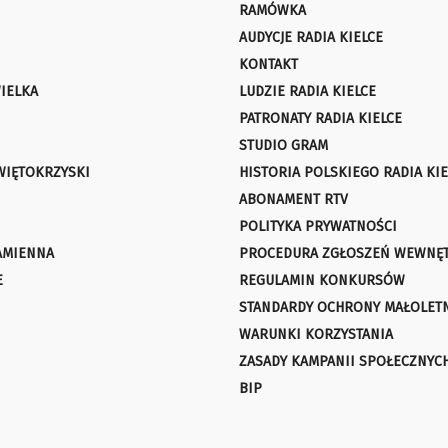
RAMÓWKA
AUDYCJE RADIA KIELCE
KONTAKT
IELKA
LUDZIE RADIA KIELCE
PATRONATY RADIA KIELCE
STUDIO GRAM
WIĘTOKRZYSKI
HISTORIA POLSKIEGO RADIA KIE
ABONAMENT RTV
POLITYKA PRYWATNOŚCI
AMIENNA
PROCEDURA ZGŁOSZEŃ WEWNĘ
E
REGULAMIN KONKURSÓW
STANDARDY OCHRONY MAŁOLET
WARUNKI KORZYSTANIA
ZASADY KAMPANII SPOŁECZNYC
BIP