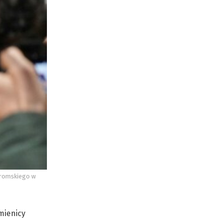
Żeromskiego w
mienicy