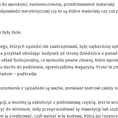
 do wysokości, nasłonecznienia, przedstawiałem materiały
dpowiedzi merytorycznej czy to są dobre materiały czy coś 
u były duże.
ego, których sąsiedzi nie zaakceptowali, były najbardziej op
na przykład obniżając budynek od strony dziedzińca o ponad
my układ funkcjonalny, co wymusiło pewne zmiany, które wprow
a z dachu do podziemia, ograniczyliśmy magazyny. Przez te z
siadom – podkreśla.
orozumienie z sąsiadami są ważne, ponieważ teatrowi zależy na
i, a musimy ją zakończyć z podstawową częścią. Jest to wci
zyć do minimum, żeby przeprocedować tę inwestycję tak szybk
m ją zrealizować, czyli wpisać w tę budowę, którą już rozpocz