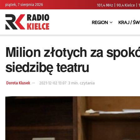
piątek, 7 sierpnia 2026
101,4 MHz | 90,4 Kielce
REGION
KRAJ / ŚW
Milion złotych za spok
siedzibę teatru
3 min. czytania
Dorota Klusek
2021-12-02 13:07