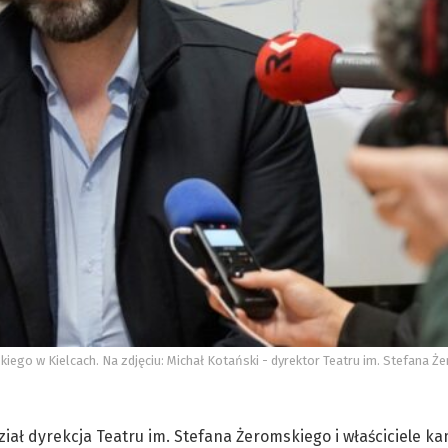
skiego w Kielcach. Na zdjęciu: Michał Kotański - dyrektor Teatru im. Stefana 
ział dyrekcja Teatru im. Stefana Żeromskiego i właściciele ka