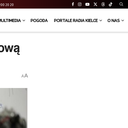
41 200 20 20
MULTIMEDIA
POGODA
PORTALE RADIA KIELCE
O NAS
nową
A
A