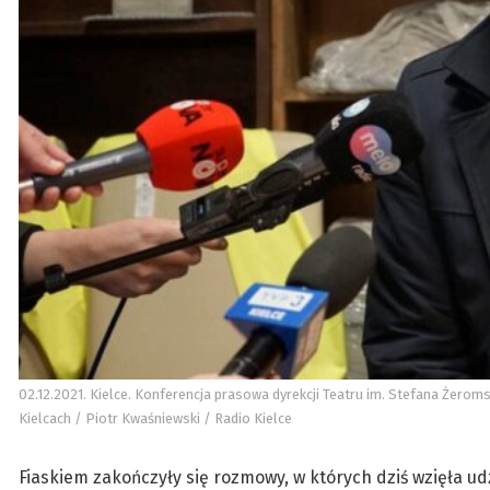
02.12.2021. Kielce. Konferencja prasowa dyrekcji Teatru im. Stefana Żerom
Kielcach / Piotr Kwaśniewski / Radio Kielce
Fiaskiem zakończyły się rozmowy, w których dziś wzięła ud