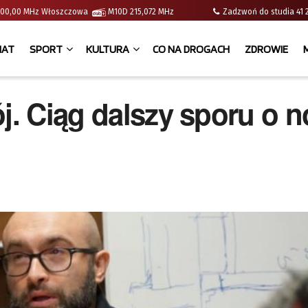
 | 100,00 MHz Włoszczowa
M10D 215,072 MHz
Zadzwoń do studia 
IAT
SPORT
KULTURA
CO NA DROGACH
ZDROWIE
ój. Ciąg dalszy sporu o 