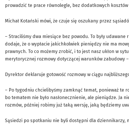
prowadzić te prace równolegle, bez dodatkowych kosztów 
Michał Kotański mówi, że czuje się oszukany przez sąsiadó
– Straciliśmy dwa miesiące bez powodu. To były udawane r
dodaje, że o wypłacie jakichkolwiek pieniędzy nie ma mowy
prawnych. To co możemy zrobić, i to jest nasz ukłon w syt
merytorycznej rozmowy dotyczącej warunków zabudowy –
Dyrektor deklaruje gotowość rozmowy w ciągu najbliższeg
– Po tygodniu chcielibyśmy zamknąć temat, ponieważ te ro
bo tematem nie było nasłonecznienie, ale pieniądze. Ja n
rozmów, później robimy już taką wersję, jaką będziemy uwa
Sąsiedzi po spotkaniu nie byli dostępni dla dziennikarzy, n