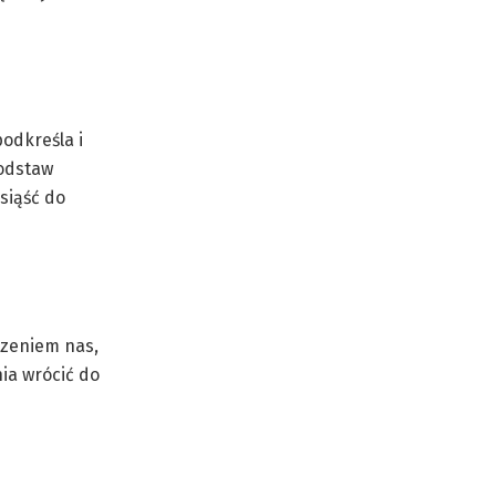
odkreśla i
podstaw
siąść do
dzeniem nas,
ia wrócić do