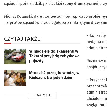
sąsiadującej z siedzibą kieleckiej sceny dramatycznej przy
Michał Kotański, dyrektor teatru mówi wprost o próbie wy
na prośbę sąsiadów przebiegało za zamkniętymi drzwiami.
– Konkrety 
CZYTAJ TAKŻE
będą nam p
administrac
W niedzielę do skansenu w
Tokarni przyjadą zabytkowe
pojazdy
Rozmowy obu
znajdujący
Młodzież przejęła władzę w
Kielcach. Na jeden dzień
– Przyszedł
przedstawi
administrac
POKAŻ WIĘCEJ
Chciałem u
wyglądem bu