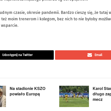
udnym czasie, okresie pandemii. Bardzo cieszę się, że tutaj 
ę też moim trenerom i kolegom, bez nich to nie byłoby możliw
 wsparcie.
Udostępnij na Twitter
Email
Na stadionie KSZO
Karol Sta
powiało Europą
długo za
mecz