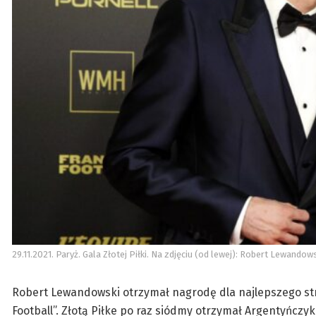
29.11.2021. Paryż. Gala Złotej Piłki. Na zdjęciu (od lewej): Robert Lewan
Robert Lewandowski otrzymał nagrodę dla najlepszego str
Football”. Złotą Piłke po raz siódmy otrzymał Argentyńczyk