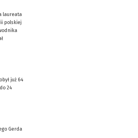
 laureata
i polskiej
awodnika
ał
był już 64
 do 24
nego Gerda