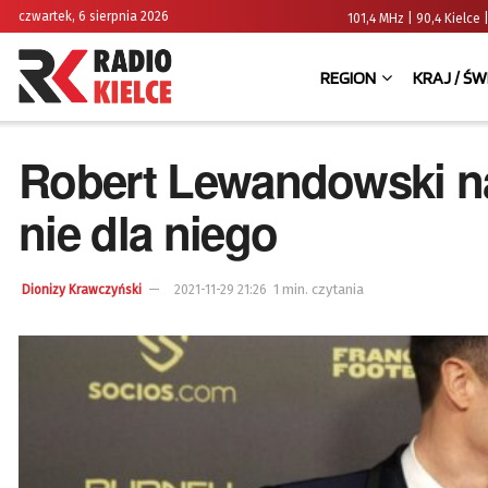
czwartek, 6 sierpnia 2026
101,4 MHz | 90,4 Kielc
REGION
KRAJ / ŚW
Robert Lewandowski na
nie dla niego
1 min. czytania
Dionizy Krawczyński
2021-11-29 21:26