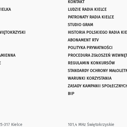
KONTAKT
IELKA
LUDZIE RADIA KIELCE
PATRONATY RADIA KIELCE
STUDIO GRAM
WIĘTOKRZYSKI
HISTORIA POLSKIEGO RADIA KIE
ABONAMENT RTV
POLITYKA PRYWATNOŚCI
AMIENNA
PROCEDURA ZGŁOSZEŃ WEWNĘ
E
REGULAMIN KONKURSÓW
STANDARDY OCHRONY MAŁOLET
WARUNKI KORZYSTANIA
ZASADY KAMPANII SPOŁECZNYC
BIP
25-317 Kielce
101,4 MHz Świętokrzyskie