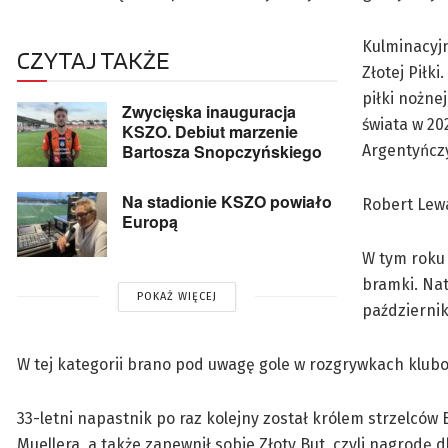
Kulminacyj
CZYTAJ TAKŻE
Złotej Piłki.
piłki nożne
Zwycięska inauguracja
świata w 20
KSZO. Debiut marzenie
Bartosza Snopczyńskiego
Argentyńczy
Na stadionie KSZO powiało
Robert Lewa
Europą
W tym roku 
bramki. Nat
POKAŻ WIĘCEJ
październik
W tej kategorii brano pod uwagę gole w rozgrywkach klub
33-letni napastnik po raz kolejny został królem strzelców
Muellera, a także zapewnił sobie Złoty But, czyli nagrodę d