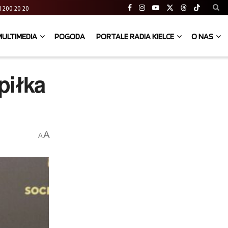
 41 200 20 20
MULTIMEDIA
POGODA
PORTALE RADIA KIELCE
O NAS
piłka
A
A