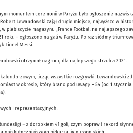
nym momentem ceremonii w Paryżu było ogłoszenie nazwiska
Robert Lewandowski zajął drugie miejsce, najwyższe w histori
j, w plebiscycie magazynu „France Football na najlepszego z
21 roku – ogłoszono na gali w Paryżu. Po raz siódmy triumfow
k Lionel Messi.
ndowski otrzymał nagrodę dla najlepszego strzelca 2021.
kalendarzowym, licząc wszystkie rozgrywki, Lewandowski zdo
omiast w okresie, który brano pod uwagę – 54 (od 1 stycznia
a).
owych i reprezentacyjnych.
 Bundesligi – z dorobkiem 41 goli, czym poprawił rekord słyn
la najskuteczniejszego piłkarza lig europejskich.