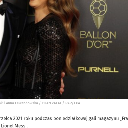
dowski i Anna Lewandowska / YOAN VALAT / PAP/EPA
zelca 2021 roku podczas poniedziałkowej gali magazynu „Fr
 Lionel Messi.