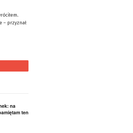
wróciłem.
e – przyznał
nek: na
pamiętam ten