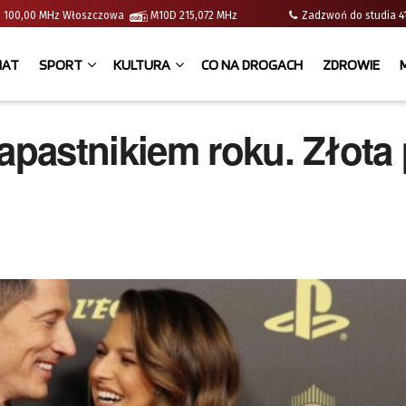
e | 100,00 MHz Włoszczowa
M10D 215,072 MHz
Zadzwoń do studia
IAT
SPORT
KULTURA
CO NA DROGACH
ZDROWIE
pastnikiem roku. Złota 