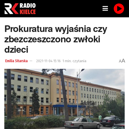
Prokuratura wyjaśnia czy
zbezczeszczono zwłoki
dzieci
A
1 min. czytania
A
Emilia Sitarska
2021-11-04 15:16