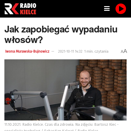
Jak zapobiegać wypadaniu
włosów?
A
1 min. czytania
A
Iwona Murawska-Bujnowicz
2021-10-11 14:32
11.10.2021. Radio Kielce. Czas dla zdrowia. Na zdjęciu: Bartosz Kiec -
specjalista trycholog / Sebastian Kalwat / Radio Kielce