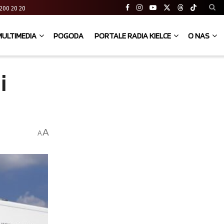
41 200 20 20
MULTIMEDIA
POGODA
PORTALE RADIA KIELCE
O NAS
i
A
A