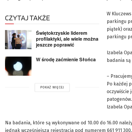
W Kluczewsk
CZYTAJ TAKŻE
parkingu pr
piątek) ora
Świętokrzyskie liderem
parkingu pr
profilaktyki, ale wiele można
jeszcze poprawić
Izabela Opa
W środę zaćmienie Słońca
badania są
– Pracujemy
Po każdej p
POKAŻ WIĘCEJ
oczywiście 
patogenów.
Izabela Opa
Na badania, które są wykonywane od 10.00 do 16.00 nale
jednak wcześniejsza rejestracja pod numerem 661 911 30