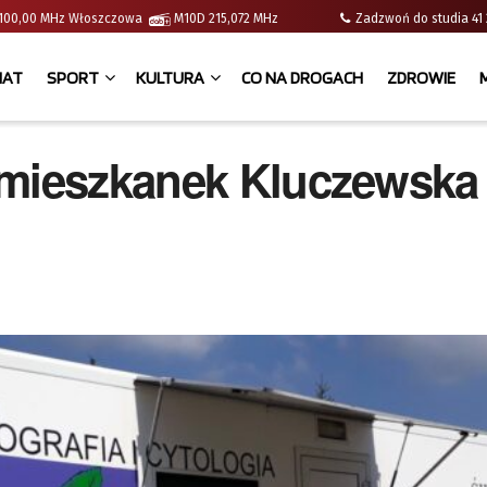
 | 100,00 MHz Włoszczowa
M10D 215,072 MHz
Zadzwoń do studia 
IAT
SPORT
KULTURA
CO NA DROGACH
ZDROWIE
 mieszkanek Kluczewska 