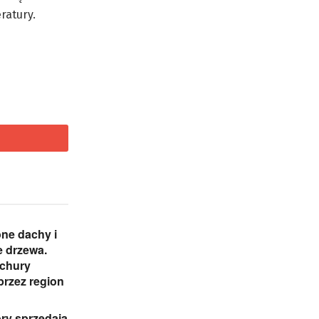
ratury.
ne dachy i
 drzewa.
ichury
przez region
ry sprzedają