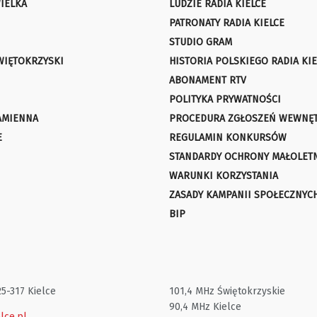
IELKA
LUDZIE RADIA KIELCE
PATRONATY RADIA KIELCE
STUDIO GRAM
WIĘTOKRZYSKI
HISTORIA POLSKIEGO RADIA KIE
ABONAMENT RTV
POLITYKA PRYWATNOŚCI
AMIENNA
PROCEDURA ZGŁOSZEŃ WEWNĘ
E
REGULAMIN KONKURSÓW
STANDARDY OCHRONY MAŁOLET
WARUNKI KORZYSTANIA
ZASADY KAMPANII SPOŁECZNYC
BIP
25-317 Kielce
101,4 MHz Świętokrzyskie
90,4 MHz Kielce
lce.pl