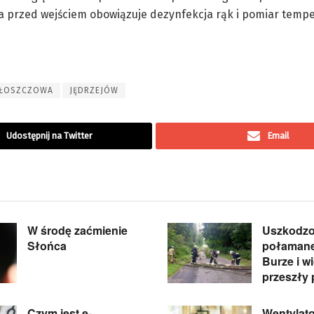
 przed wejściem obowiązuje dezynfekcja rąk i pomiar tempe
ŁOSZCZOWA
JĘDRZEJÓW
Udostępnij na Twitter
Email
W środę zaćmienie
Uszkodzo
Słońca
połamane
Burze i w
przeszły 
Czym jest e-
Wentylato