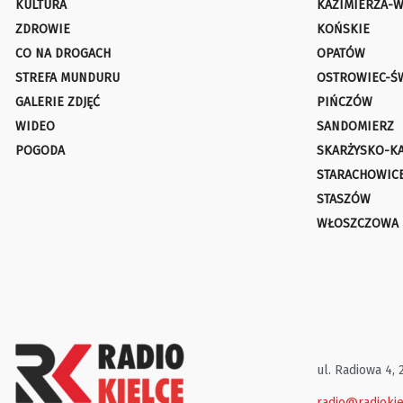
KULTURA
KAZIMIERZA-W
ZDROWIE
KOŃSKIE
CO NA DROGACH
OPATÓW
STREFA MUNDURU
OSTROWIEC-Ś
GALERIE ZDJĘĆ
PIŃCZÓW
WIDEO
SANDOMIERZ
POGODA
SKARŻYSKO-K
STARACHOWIC
STASZÓW
WŁOSZCZOWA
ul. Radiowa 4, 
radio@radiokie