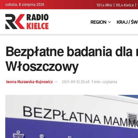
sobota, 8 sierpnia 2026
101,4 MHz | 90,4 Kielce
REGION
KRAJ / ŚW
Bezpłatne badania dla
Włoszczowy
1 min. czytania
Iwona Murawska-Bujnowicz
2021-09-12 20:49