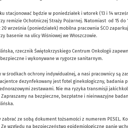
u stacjonować będzie w poniedziałek i wtorek (13 i 14 wrześn
zy remizie Ochotniczej Straży Pożarnej. Natomiast od 15 do 
z 20 września (poniedziałek) mobilna pracownia ŚCO zaparku
zy basenie na ulicy Wiśniowej we Włoszczowie.
lińska, rzecznik Świętokrzyskiego Centrum Onkologii zapewn
 bezpieczne i wykonywane w rygorze sanitarnym.
 w środkach ochrony indywidualnej, a nasi pracownicy są za
acjentce dezynfekowany jest fotel ginekologiczny, badania 
jednorazowymi zestawami. Nie ma ryzyka transmisji jakichko
 Zapraszamy na bezpieczne, bezpłatne i nieinwazyjne badan
lińska.
ży zabrać ze sobą dokument tożsamości z numerem PESEL. Ko
0. Ze względu na bezpieczeństwo epidemiologiczne panie wc