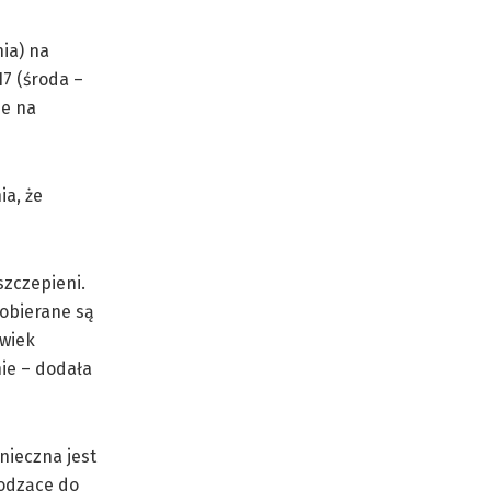
ia) na
17 (środa –
je na
ia, że
szczepieni.
pobierane są
lwiek
ie – dodała
nieczna jest
hodzące do