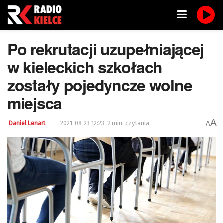
Po rekrutacji uzupełniającej
w kieleckich szkołach
zostały pojedyncze wolne
miejsca
A
2 min. czytania
A
Daniel Lenart
2021-08-23 12:23