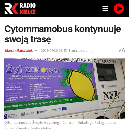
Cytommamobus kontynuuje
swoją trasę
A
1 min. czytania
A
Marcin Marszałek
2021-07-20 06:15
Cytomammobus Świętokrzyskiego Centrum Onkologii / Magdalena
Galas-Klusek / Radio Kielce