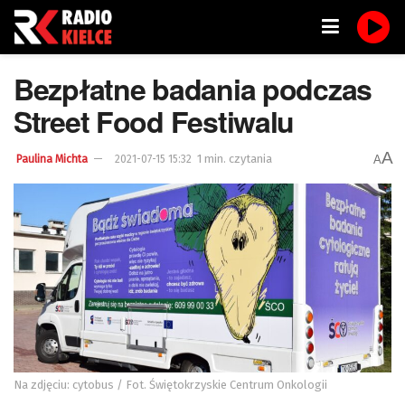
Bezpłatne badania podczas
Street Food Festiwalu
A
1 min. czytania
A
Paulina Michta
2021-07-15 15:32
Na zdjęciu: cytobus / Fot. Świętokrzyskie Centrum Onkologii