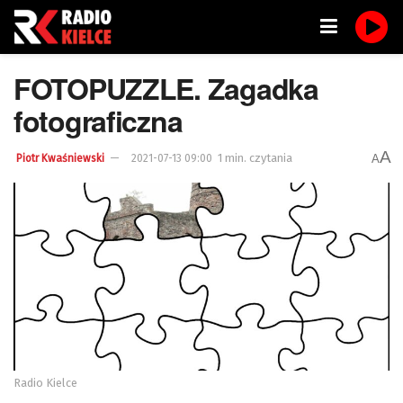
FOTOPUZZLE. Zagadka
fotograficzna
A
1 min. czytania
A
Piotr Kwaśniewski
2021-07-13 09:00
Radio Kielce