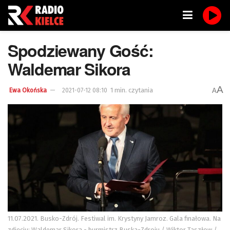
Spodziewany Gość:
Waldemar Sikora
A
1 min. czytania
A
Ewa Okońska
2021-07-12 08:10
11.07.2021. Busko-Zdrój. Festiwal im. Krystyny Jamroz. Gala finałowa. Na
zdjęciu: Waldemar Sikora - burmistrz Buska-Zdroju / Wiktor Taszłow /