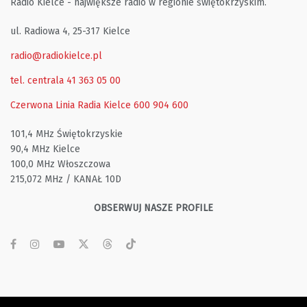
Radio Kielce - największe radio w regionie świętokrzyskim.
ul. Radiowa 4, 25-317 Kielce
radio@radiokielce.pl
tel. centrala 41 363 05 00
Czerwona Linia Radia Kielce
600 904 600
101,4 MHz Świętokrzyskie
90,4 MHz Kielce
100,0 MHz Włoszczowa
215,072 MHz / KANAŁ 10D
OBSERWUJ NASZE PROFILE