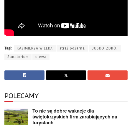
Tagi:
KAZIMIERZA WIELKA
straż pożarna
BUSKO-ZDRÓJ
Sanatorium
ulewa
POLECAMY
To nie są dobre wakacje dla
świętokrzyskich firm zarabiających na
turystach