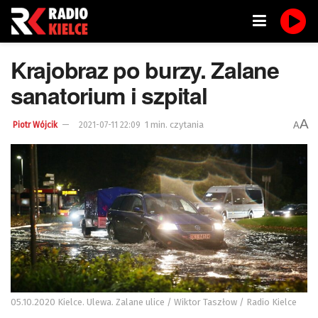
Krajobraz po burzy. Zalane
sanatorium i szpital
A
1 min. czytania
A
Piotr Wójcik
2021-07-11 22:09
05.10.2020 Kielce. Ulewa. Zalane ulice / Wiktor Taszłow / Radio Kielce