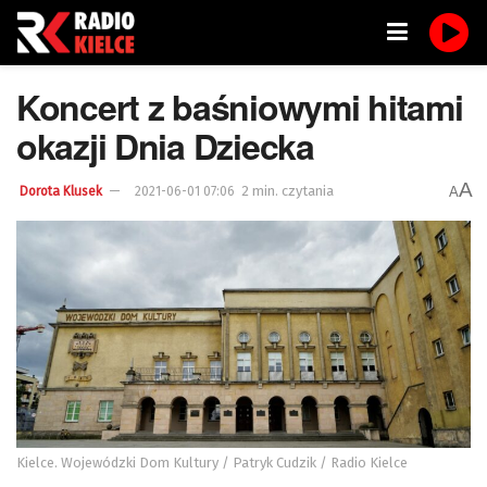
Koncert z baśniowymi hitami
okazji Dnia Dziecka
A
2 min. czytania
A
Dorota Klusek
2021-06-01 07:06
Kielce. Wojewódzki Dom Kultury / Patryk Cudzik / Radio Kielce