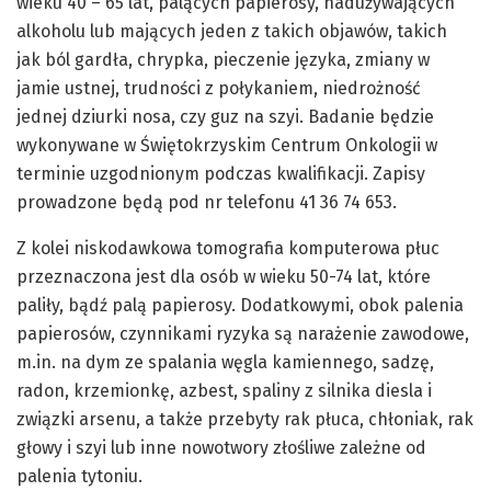
wieku 40 – 65 lat, palących papierosy, nadużywających
alkoholu lub mających jeden z takich objawów, takich
jak ból gardła, chrypka, pieczenie języka, zmiany w
jamie ustnej, trudności z połykaniem, niedrożność
jednej dziurki nosa, czy guz na szyi. Badanie będzie
wykonywane w Świętokrzyskim Centrum Onkologii w
terminie uzgodnionym podczas kwalifikacji. Zapisy
prowadzone będą pod nr telefonu 41 36 74 653.
Z kolei niskodawkowa tomografia komputerowa płuc
przeznaczona jest dla osób w wieku 50-74 lat, które
paliły, bądź palą papierosy. Dodatkowymi, obok palenia
papierosów, czynnikami ryzyka są narażenie zawodowe,
m.in. na dym ze spalania węgla kamiennego, sadzę,
radon, krzemionkę, azbest, spaliny z silnika diesla i
związki arsenu, a także przebyty rak płuca, chłoniak, rak
głowy i szyi lub inne nowotwory złośliwe zależne od
palenia tytoniu.