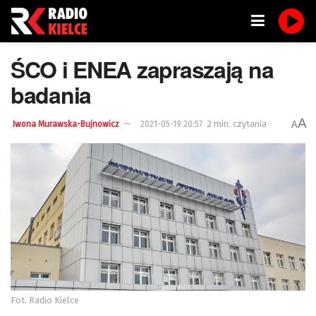
ŚCO i ENEA zapraszają na
badania
A
2 min. czytania
A
Iwona Murawska-Bujnowicz
2021-05-19 20:57
Fot. Radio Kielce