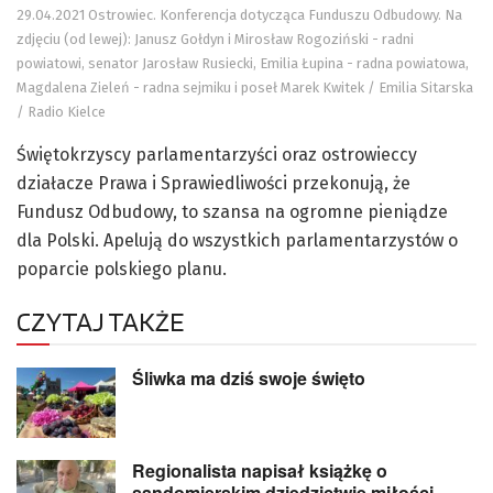
29.04.2021 Ostrowiec. Konferencja dotycząca Funduszu Odbudowy. Na
zdjęciu (od lewej): Janusz Gołdyn i Mirosław Rogoziński - radni
powiatowi, senator Jarosław Rusiecki, Emilia Łupina - radna powiatowa,
Magdalena Zieleń - radna sejmiku i poseł Marek Kwitek / Emilia Sitarska
/ Radio Kielce
Świętokrzyscy parlamentarzyści oraz ostrowieccy
działacze Prawa i Sprawiedliwości przekonują, że
Fundusz Odbudowy, to szansa na ogromne pieniądze
dla Polski. Apelują do wszystkich parlamentarzystów o
poparcie polskiego planu.
CZYTAJ TAKŻE
Śliwka ma dziś swoje święto
Regionalista napisał książkę o
sandomierskim dziedzictwie miłości