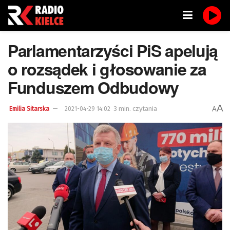
Parlamentarzyści PiS apelują
o rozsądek i głosowanie za
Funduszem Odbudowy
A
3 min. czytania
A
Emilia Sitarska
2021-04-29 14:02