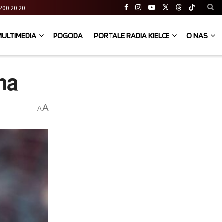
41 200 20 20
MULTIMEDIA
POGODA
PORTALE RADIA KIELCE
O NAS
na
A
A