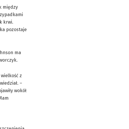
ek między
przypadkami
 krwi.
yka pozostaje
Johnson ma
worczyk.
wielkość z
wiedział. –
ojawiły wokół
 Mam
aszczepienia