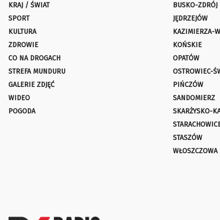
KRAJ / ŚWIAT
BUSKO-ZDRÓJ
SPORT
JĘDRZEJÓW
KULTURA
KAZIMIERZA-W
ZDROWIE
KOŃSKIE
CO NA DROGACH
OPATÓW
STREFA MUNDURU
OSTROWIEC-Ś
GALERIE ZDJĘĆ
PIŃCZÓW
WIDEO
SANDOMIERZ
POGODA
SKARŻYSKO-K
STARACHOWIC
STASZÓW
WŁOSZCZOWA