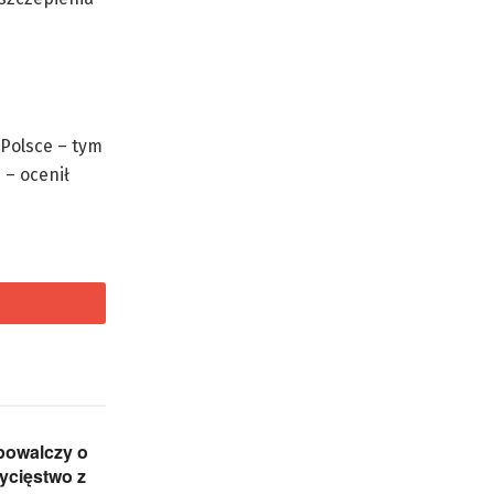
 Polsce – tym
 – ocenił
powalczy o
ycięstwo z