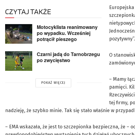
Europejska 
CZYTAJ TAKŻE
szczepionk
nietypowyc
Motocyklista reanimowany
Jednocześni
po wypadku. Wcześniej
potrącił pieszego
pozytywny”.
Czarni jadą do Tarnobrzegu
O stanowisk
po zwycięstwo
zamówionyc
– Mamy łącz
POKAŻ WIĘCEJ
pamięci. Ki
Rzeczywiści
tej firmy, 
nadzieję, że szybko minie. Tak się stało właśnie w przypa
– EMA wskazała, że jest to szczepionka bezpieczna, że – o
prawdopodobieństwo wystąpienia tych działań ubocznych je