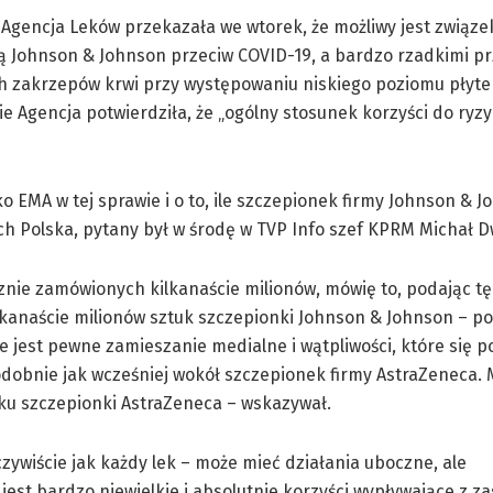
Agencja Leków przekazała we wtorek, że możliwy jest związ
ą Johnson & Johnson przeciw COVID-19, a bardzo rzadkimi 
h zakrzepów krwi przy występowaniu niskiego poziomu płytek
e Agencja potwierdziła, że „ogólny stosunek korzyści do ryz
o EMA w tej sprawie i o to, ile szczepionek firmy Johnson & 
h Polska, pytany był w środę w TVP Info szef KPRM Michał D
nie zamówionych kilkanaście milionów, mówię to, podając tę 
lkanaście milionów sztuk szczepionki Johnson & Johnson – po
e jest pewne zamieszanie medialne i wątpliwości, które się p
podobnie jak wcześniej wokół szczepionek firmy AstraZeneca.
dku szczepionki AstraZeneca – wskazywał.
czywiście jak każdy lek – może mieć działania uboczne, ale
st bardzo niewielkie i absolutnie korzyści wypływające z z