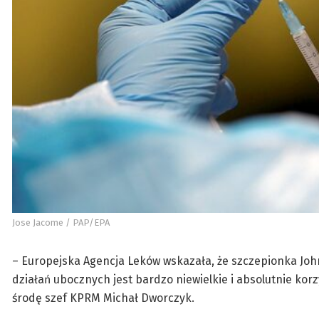
Jose Jacome / PAP/EPA
– Europejska Agencja Leków wskazała, że szczepionka Jo
działań ubocznych jest bardzo niewielkie i absolutnie kor
środę szef KPRM Michał Dworczyk.