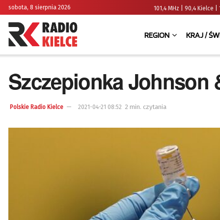
sobota, 8 sierpnia 2026
101,4 MHz | 90,4 Kielce
REGION
KRAJ / ŚW
Szczepionka Johnson &
2 min. czytania
Polskie Radio Kielce
2021-04-21 08:52