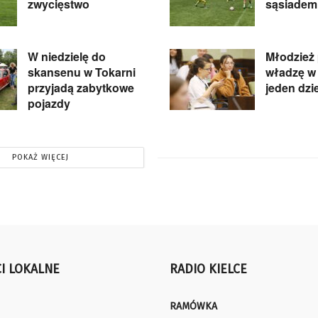
zwycięstwo
sąsiadem 
W niedzielę do
Młodzież 
skansenu w Tokarni
władzę w 
przyjadą zabytkowe
jeden dzi
pojazdy
POKAŻ WIĘCEJ
I LOKALNE
RADIO KIELCE
RAMÓWKA