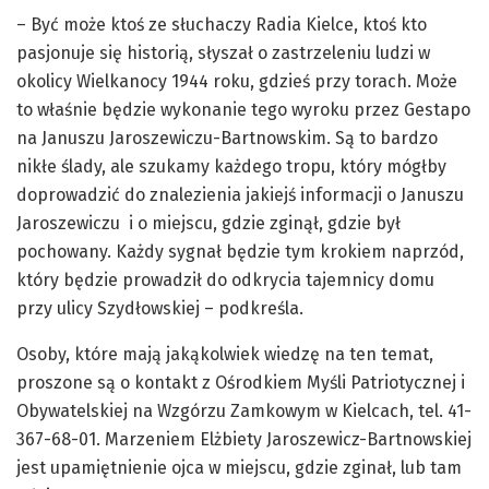
– Być może ktoś ze słuchaczy Radia Kielce, ktoś kto
pasjonuje się historią, słyszał o zastrzeleniu ludzi w
okolicy Wielkanocy 1944 roku, gdzieś przy torach. Może
to właśnie będzie wykonanie tego wyroku przez Gestapo
na Januszu Jaroszewiczu-Bartnowskim. Są to bardzo
nikłe ślady, ale szukamy każdego tropu, który mógłby
doprowadzić do znalezienia jakiejś informacji o Januszu
Jaroszewiczu i o miejscu, gdzie zginął, gdzie był
pochowany. Każdy sygnał będzie tym krokiem naprzód,
który będzie prowadził do odkrycia tajemnicy domu
przy ulicy Szydłowskiej – podkreśla.
Osoby, które mają jakąkolwiek wiedzę na ten temat,
proszone są o kontakt z Ośrodkiem Myśli Patriotycznej i
Obywatelskiej na Wzgórzu Zamkowym w Kielcach, tel. 41-
367-68-01. Marzeniem Elżbiety Jaroszewicz-Bartnowskiej
jest upamiętnienie ojca w miejscu, gdzie zginał, lub tam