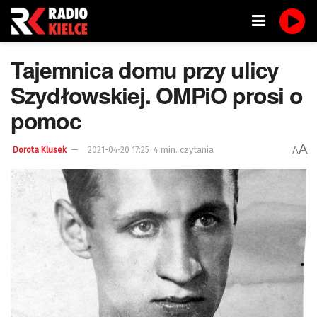
Tajemnica domu przy ulicy
Szydłowskiej. OMPiO prosi o
pomoc
A
4 min. czytania
A
Dorota Klusek
2021-04-20 17:25