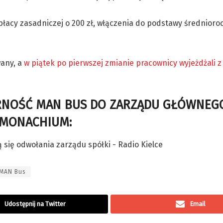
płacy zasadniczej o 200 zł, włączenia do podstawy średnior
wany, a
w piątek po pierwszej zmianie pracownicy wyjeżdżali 
ARNOŚĆ MAN BUS DO ZARZĄDU GŁÓWNEG
MONACHIUM:
 MAN Bus
Udostępnij na Twitter
Email