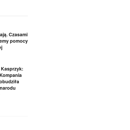
ają. Czasami
jemy pomocy
j
 Kasprzyk:
 Kompania
obudziła
 narodu
o