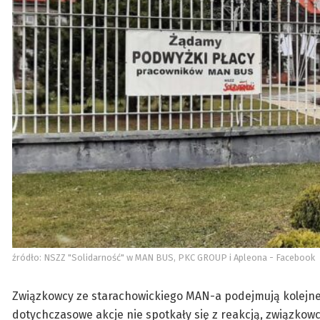
źródło: NSZZ "Solidarność" w MAN BUS, PKC GROUP i Apleona - Facebook
Związkowcy ze starachowickiego MAN-a podejmują kolejne 
dotychczasowe akcje nie spotkały się z reakcją, związko