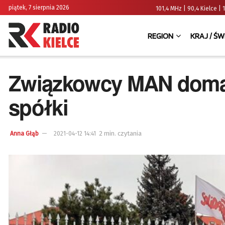
piątek, 7 sierpnia 2026
101,4 MHz | 90,4 Kielce
REGION
KRAJ / ŚW
Związkowcy MAN domag
spółki
2 min. czytania
Anna Głąb
2021-04-12 14:41