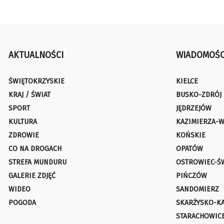
AKTUALNOŚCI
WIADOMOŚC
ŚWIĘTOKRZYSKIE
KIELCE
KRAJ / ŚWIAT
BUSKO-ZDRÓJ
SPORT
JĘDRZEJÓW
KULTURA
KAZIMIERZA-W
ZDROWIE
KOŃSKIE
CO NA DROGACH
OPATÓW
STREFA MUNDURU
OSTROWIEC-Ś
GALERIE ZDJĘĆ
PIŃCZÓW
WIDEO
SANDOMIERZ
POGODA
SKARŻYSKO-K
STARACHOWIC