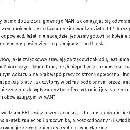
my pismo do zarządu głównego MAN-a domagając się odwołan
Starachowicach oraz odwołania kierownika działu BHP. Tera
a odpowiedź. Jeżeli nie nadejdzie, jesteśmy gotowi na kolejne 
k nie mogę powiedzieć, co planujemy – podkreśla.
tów, jakie związkowcy stawiają zarządowi zakładu, jest łama
ń Zbiorowego Układu Pracy, czyli niepodjęcie rozmów płaco
 tym wskazują na brak współpracy ze stroną społeczną i ing
nspekcję pracy. Jak czytamy w piśmie podpisanym przez Jan
ie zarządu źle wpływa na atmosferę w firmie i jest sprzeczn
i obowiązującymi w MAN”.
fowi działu BHP związkowcy zarzucają sztuczne obniżenie li
 na skutek zaniedbań pracownika, a poszkodowanym i świad
ekwencji ze zwolnieniem dyscyplinarnym włącznie.