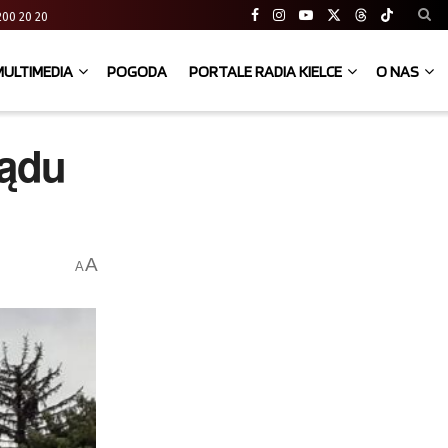
41 200 20 20
MULTIMEDIA
POGODA
PORTALE RADIA KIELCE
O NAS
ządu
A
A