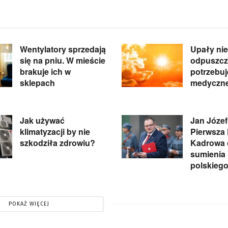
Wentylatory sprzedają
Upały nie
się na pniu. W mieście
odpuszcz
brakuje ich w
potrzebu
sklepach
medyczne
Jak używać
Jan Józef
klimatyzacji by nie
Pierwsza
szkodziła zdrowiu?
Kadrowa 
sumienia
polskieg
POKAŻ WIĘCEJ