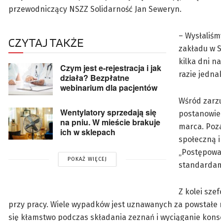
przewodniczący NSZZ Solidarność Jan Seweryn.
– Wysłaliś
CZYTAJ TAKŻE
zakładu w 
kilka dni n
Czym jest e-rejestracja i jak
razie jedna
działa? Bezpłatne
webinarium dla pacjentów
Wśród zarzu
Wentylatory sprzedają się
postanowie
na pniu. W mieście brakuje
marca. Poza
ich w sklepach
społeczną i
„Postępowan
POKAŻ WIĘCEJ
standardam
Z kolei sze
przy pracy. Wiele wypadków jest uznawanych za powstałe
się kłamstwo podczas składania zeznań i wyciąganie kons