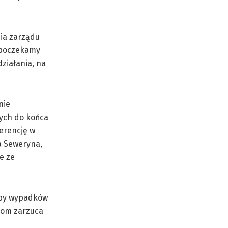
ia zarządu
z poczekamy
działania, na
nie
wych do końca
erencję w
a Seweryna,
e ze
czby wypadków
kom zarzuca