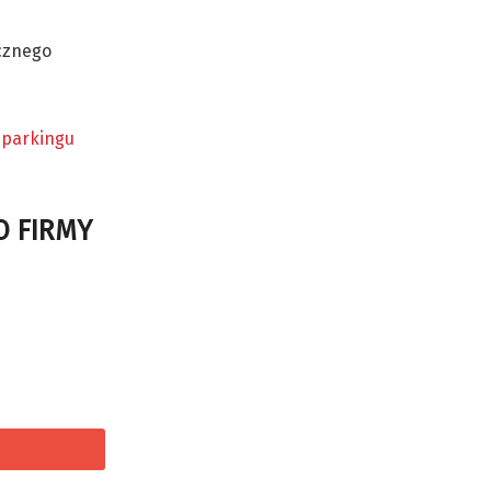
ocznego
z parkingu
O FIRMY