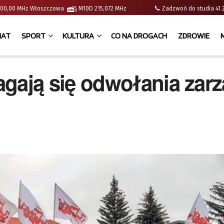
 | 100,00 MHz Włoszczowa
M10D 215,072 MHz
Zadzwoń do studia 
IAT
SPORT
KULTURA
CO NA DROGACH
ZDROWIE
ają się odwołania zar