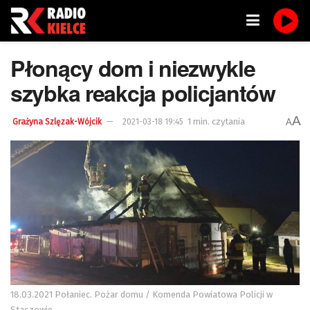
Płonący dom i niezwykle
szybka reakcja policjantów
A
1 min. czytania
A
Grażyna Szlęzak-Wójcik
2021-03-18 19:45
18.03.2021 Połaniec. Pożar domu / Komenda Powiatowa Policji w
Staszowie