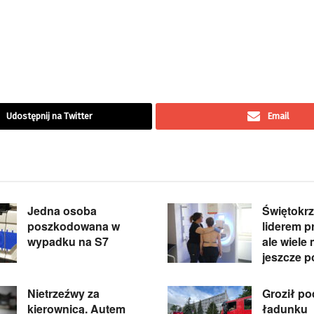
Udostępnij na Twitter
Email
Jedna osoba
Świętokrz
poszkodowana w
liderem pr
wypadku na S7
ale wiele
jeszcze p
Nietrzeźwy za
Groził p
kierownicą. Autem
ładunku