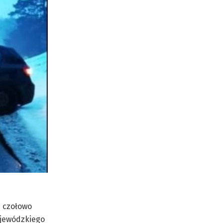
m czołowo
ojewódzkiego