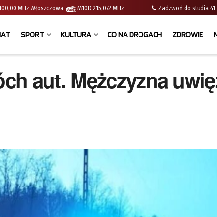
 | 100,00 MHz Włoszczowa
M10D 215,072 MHz
Zadzwoń do studia 
IAT
SPORT
KULTURA
CO NA DROGACH
ZDROWIE
ch aut. Mężczyzna uwię