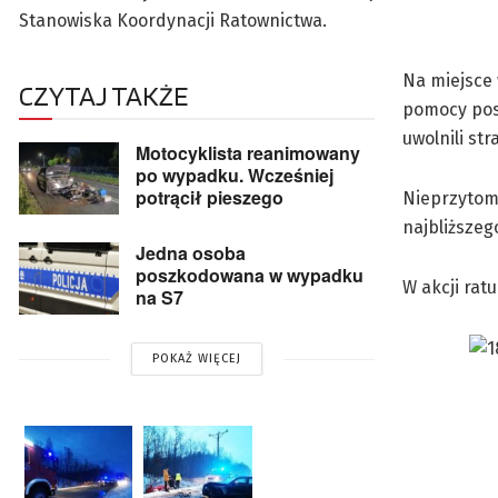
Stanowiska Koordynacji Ratownictwa.
Na miejsce
CZYTAJ TAKŻE
pomocy pos
uwolnili str
Motocyklista reanimowany
po wypadku. Wcześniej
potrącił pieszego
Nieprzytom
najbliższeg
Jedna osoba
poszkodowana w wypadku
W akcji rat
na S7
POKAŻ WIĘCEJ