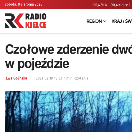
sobota, 8 sierpnia 2026
101,4 MHz | 90,4 Kielce
REGION
KRAJ / ŚW
Czołowe zderzenie dwó
w pojeździe
1 min. czytania
Ewa Golińska
2021-02-19 18:03