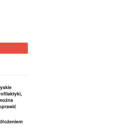
yskie
ofilaktyki,
 można
oprawić
odłożeniem