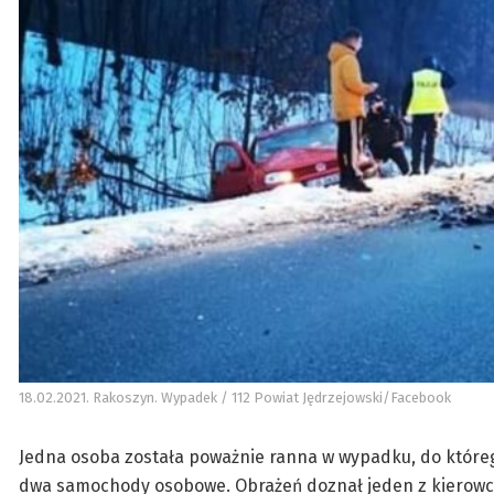
18.02.2021. Rakoszyn. Wypadek / 112 Powiat Jędrzejowski/Facebook
Jedna osoba została poważnie ranna w wypadku, do któreg
dwa samochody osobowe. Obrażeń doznał jeden z kierowcó