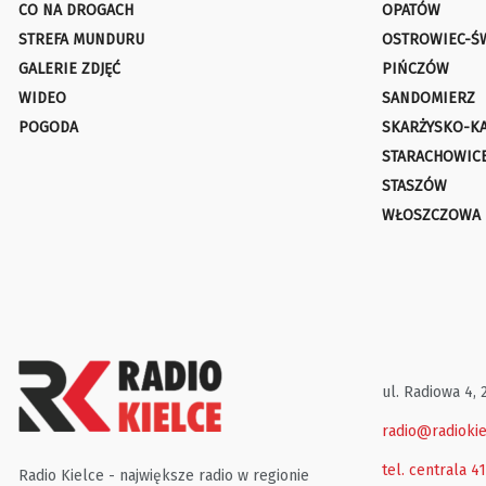
CO NA DROGACH
OPATÓW
STREFA MUNDURU
OSTROWIEC-Ś
GALERIE ZDJĘĆ
PIŃCZÓW
WIDEO
SANDOMIERZ
POGODA
SKARŻYSKO-K
STARACHOWIC
STASZÓW
WŁOSZCZOWA
ul. Radiowa 4, 
radio@radiokie
tel. centrala 4
Radio Kielce - największe radio w regionie