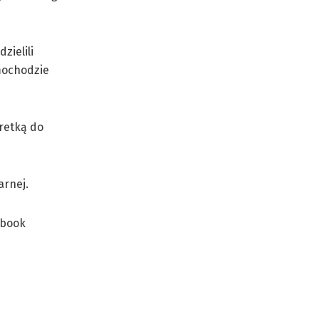
ielili
mochodzie
retką do
arnej.