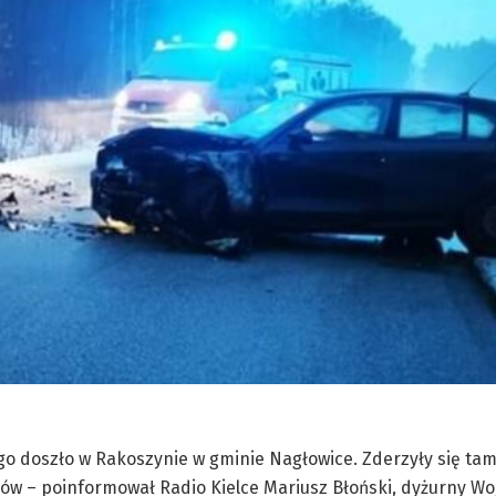
o doszło w Rakoszynie w gminie Nagłowice. Zderzyły się ta
w – poinformował Radio Kielce Mariusz Błoński, dyżurny W