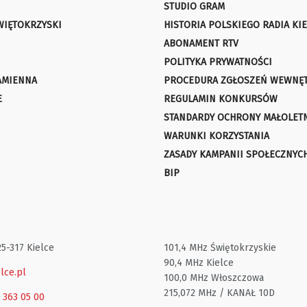
STUDIO GRAM
WIĘTOKRZYSKI
HISTORIA POLSKIEGO RADIA KIE
ABONAMENT RTV
POLITYKA PRYWATNOŚCI
AMIENNA
PROCEDURA ZGŁOSZEŃ WEWNĘ
E
REGULAMIN KONKURSÓW
STANDARDY OCHRONY MAŁOLET
WARUNKI KORZYSTANIA
ZASADY KAMPANII SPOŁECZNYC
BIP
25-317 Kielce
101,4 MHz Świętokrzyskie
90,4 MHz Kielce
lce.pl
100,0 MHz Włoszczowa
215,072 MHz / KANAŁ 10D
1 363 05 00