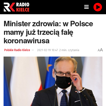
Minister zdrowia: w Polsce
mamy już trzecią falę
koronawirusa
A
2 min. czytania
A
Polskie Radio Kielce
2021-02-19 10:47