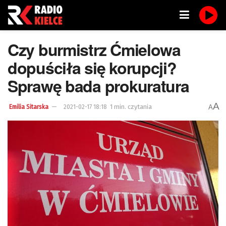
Czy burmistrz Ćmielowa
dopuściła się korupcji?
Sprawę bada prokuratura
A
1 min. czytania
A
Emilia Sitarska
2021-02-17 18:18