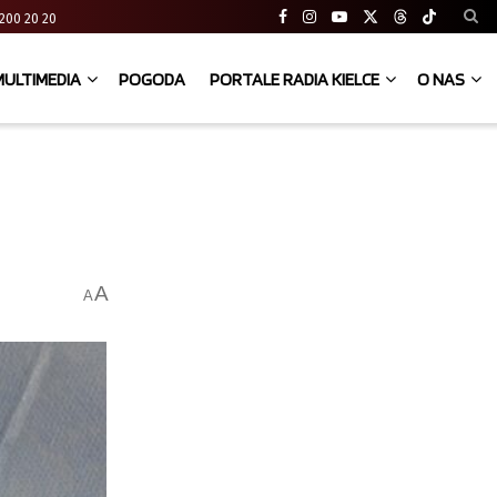
41 200 20 20
MULTIMEDIA
POGODA
PORTALE RADIA KIELCE
O NAS
A
A