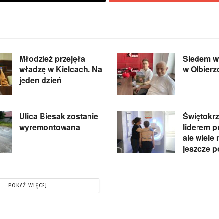
Młodzież przejęła
Siedem wi
władzę w Kielcach. Na
w Olbier
jeden dzień
Ulica Biesak zostanie
Świętokrz
wyremontowana
liderem pr
ale wiele
jeszcze p
POKAŻ WIĘCEJ