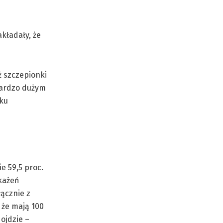
kładały, że
ż szczepionki
 bardzo dużym
dku
e 59,5 proc.
każeń
łącznie z
 że mają 100
ojdzie –