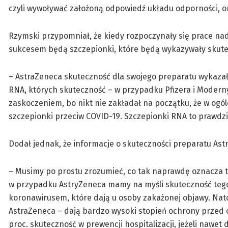
czyli wywoływać założoną odpowiedź układu odporności, o
Rzymski przypomniał, że kiedy rozpoczynały się prace nad
sukcesem będą szczepionki, które będą wykazywały skute
– AstraZeneca skuteczność dla swojego preparatu wykazała 
RNA, których skuteczność – w przypadku Pfizera i Moderny
zaskoczeniem, bo nikt nie zakładał na początku, że w og
szczepionki przeciw COVID-19. Szczepionki RNA to prawdzi
Dodał jednak, że informacje o skuteczności preparatu Ast
– Musimy po prostu zrozumieć, co tak naprawdę oznacza te
w przypadku AstryZeneca mamy na myśli skuteczność tego
koronawirusem, które dają u osoby zakażonej objawy. Nato
AstraZeneca – dają bardzo wysoki stopień ochrony przed c
proc. skuteczność w prewencji hospitalizacji, jeżeli nawe