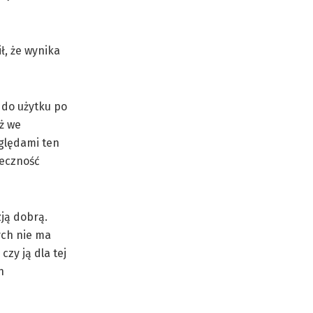
ł, że wynika
 do użytku po
óż we
zględami ten
teczność
zją dobrą.
ych nie ma
zy ją dla tej
h