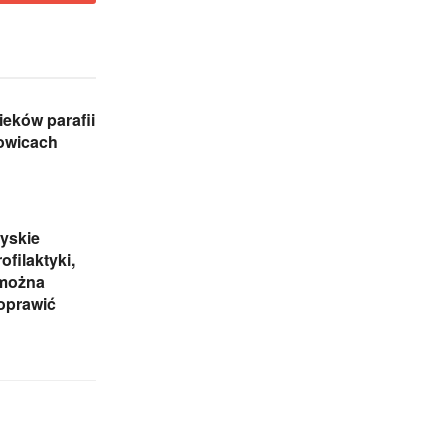
eków parafii
zowicach
yskie
ofilaktyki,
 można
oprawić