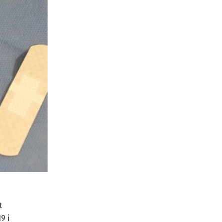
t
9 i