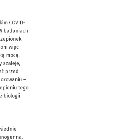
żkim COVID-
 W badaniach
zczepionek
oni więc
ałą mocą,
 szaleje,
eż przed
horowaniu –
epieniu tego
 biologii
wiednie
munogenna,