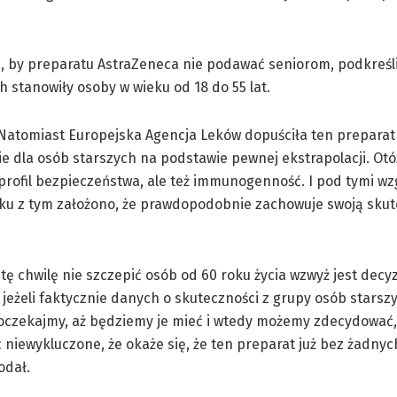
, by preparatu AstraZeneca nie podawać seniorom, podkreśli
ch stanowiły osoby w wieku od 18 do 55 lat.
Natomiast Europejska Agencja Leków dopuściła ten preparat
lnie dla osób starszych na podstawie pewnej ekstrapolacji. Ot
profil bezpieczeństwa, ale też immunogenność. I pod tymi w
zku z tym założono, że prawdopodobnie zachowuje swoją sku
tę chwilę nie szczepić osób od 60 roku życia wzwyż jest decy
o jeżeli faktycznie danych o skuteczności z grupy osób starsz
oczekajmy, aż będziemy je mieć i wtedy możemy zdecydować, c
 niewykluczone, że okaże się, że ten preparat już bez żadnyc
odał.