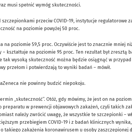
raz musi spełnić wymóg skuteczności.
 szczepionkami przeciw COVID-19, instytucje regulatorowe za
czność na poziomie powyżej 50 proc.
na poziomie 59,5 proc. Oczywiście jest to znacznie mniej ni
 – kształtuje na poziomie 95 proc. Ten rezultat był zresztą
óle tak wysoką skuteczność można będzie osiągnąć w przypa
wy przełom i potwierdzają to wyniki badań – mówił.
raZeneca nie powinny budzić niepokoju.
rmin „skuteczność”. Otóż, gdy mówimy, że jest on na poziomi
 preparatu w prewencji objawowych zakażeń, czyli takich za
miast należy zwrócić uwagę, że wszystkie te szczepionki – w
ięższym przebiegiem COVID-19 i z badań klinicznych wynika,
t do takiego zakażenia koronawirusem u osoby zaszczepionej d