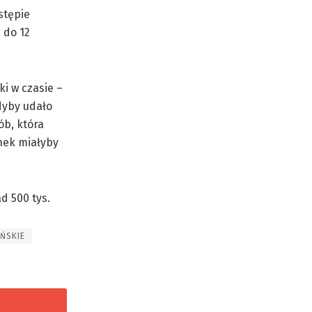
stępie
 do 12
ki w czasie –
dyby udało
ób, która
nek miałyby
d 500 tys.
ŃSKIE