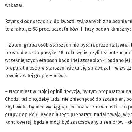
wskazał.
Rzymski odnosząc się do kwestii związanych z zaleceniami
to z faktu, iż 88 proc. uczestników III fazy badań kliniczny
– Zatem grupa osób starszych nie była reprezentatywna. 
prostu dla osób powyżej 18. roku życia, czyli też potencja
wcześniejszych etapach badań tej szczepionki badano jej 
preparat u osób w starszym wieku się sprawdzał – w zwią
również w tej grupie – mówił.
– Natomiast w mojej opinii decyzja, by tym preparatem na 
Chodzi też o to, żeby ludzi nie zniechęcać do szczepień, b
zbyt wielu, by móc wyciągnąć jednoznaczne wnioski – to p
grupy dopuścić. Badania tego preparatu nadal trwają, więc
kontrowersji będzie mógł być zastosowany u seniorów – d