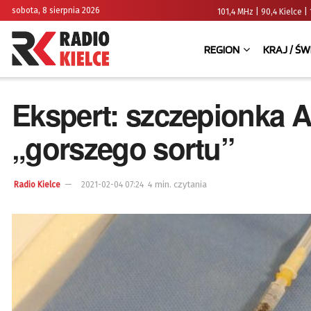
sobota, 8 sierpnia 2026
101,4 MHz | 90,4 Kielce
REGION
KRAJ / ŚW
Ekspert: szczepionka A
„gorszego sortu”
4 min. czytania
Radio Kielce
2021-02-04 07:24