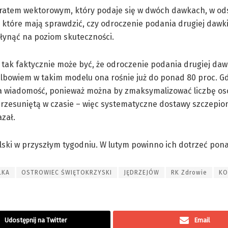
aratem wektorowym, który podaje się w dwóch dawkach, w od
, które mają sprawdzić, czy odroczenie podania drugiej dawki
płynąć na poziom skuteczności.
e tak faktycznie może być, że odroczenie podania drugiej daw
albowiem w takim modelu ona rośnie już do ponad 80 proc. G
tna wiadomość, ponieważ można by zmaksymalizować liczbę os
zesuniętą w czasie – więc systematyczne dostawy szczepio
zał.
lski w przyszłym tygodniu. W lutym powinno ich dotrzeć pona
LKA
OSTROWIEC ŚWIĘTOKRZYSKI
JĘDRZEJÓW
RK Zdrowie
KO
Udostępnij na Twitter
Email