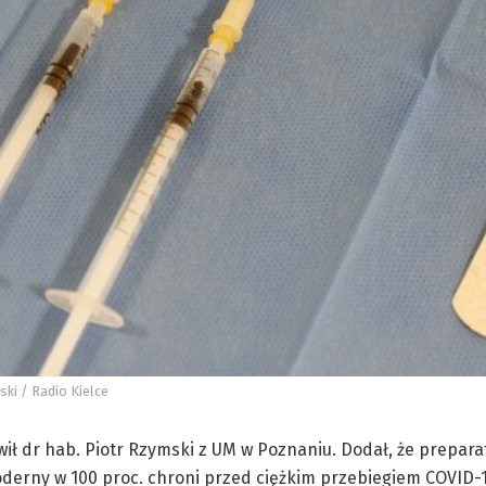
ki / Radio Kielce
ił dr hab. Piotr Rzymski z UM w Poznaniu. Dodał, że prepara
oderny w 100 proc. chroni przed ciężkim przebiegiem COVID-1