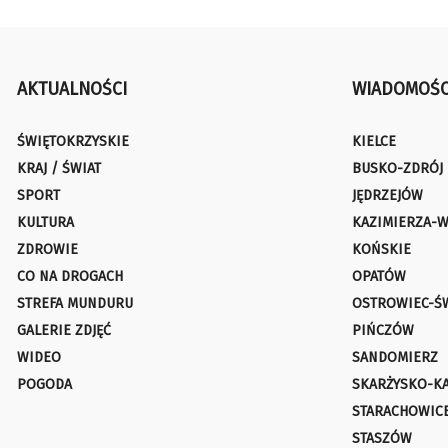
AKTUALNOŚCI
WIADOMOŚC
ŚWIĘTOKRZYSKIE
KIELCE
KRAJ / ŚWIAT
BUSKO-ZDRÓJ
SPORT
JĘDRZEJÓW
KULTURA
KAZIMIERZA-W
ZDROWIE
KOŃSKIE
CO NA DROGACH
OPATÓW
STREFA MUNDURU
OSTROWIEC-Ś
GALERIE ZDJĘĆ
PIŃCZÓW
WIDEO
SANDOMIERZ
POGODA
SKARŻYSKO-K
STARACHOWIC
STASZÓW