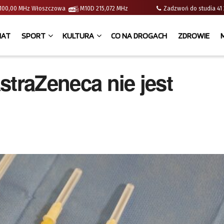
 | 100,00 MHz Włoszczowa
M10D 215,072 MHz
Zadzwoń do studia 
IAT
SPORT
KULTURA
CO NA DROGACH
ZDROWIE
straZeneca nie jest