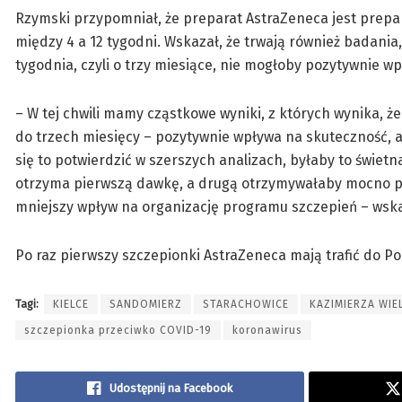
Rzymski przypomniał, że preparat AstraZeneca jest prep
między 4 a 12 tygodni. Wskazał, że trwają również badania
tygodnia, czyli o trzy miesiące, nie mogłoby pozytywnie w
– W tej chwili mamy cząstkowe wyniki, z których wynika, ż
do trzech miesięcy – pozytywnie wpływa na skuteczność, 
się to potwierdzić w szerszych analizach, byłaby to świe
otrzyma pierwszą dawkę, a drugą otrzymywałaby mocno pr
mniejszy wpływ na organizację programu szczepień – wska
Po raz pierwszy szczepionki AstraZeneca mają trafić do Po
Tagi:
KIELCE
SANDOMIERZ
STARACHOWICE
KAZIMIERZA WIE
szczepionka przeciwko COVID-19
koronawirus
Udostępnij na Facebook