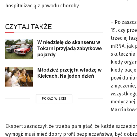
hospitalizacją z powodu choroby.
– Po zaszc
CZYTAJ TAKŻE
19, czy prz
trzeciej fa
W niedzielę do skansenu w
mRNA, jak p
Tokarni przyjadą zabytkowe
pojazdy
skutecznie 
kiedy organ
Młodzież przejęła władzę w
kiedy pacje
Kielcach. Na jeden dzień
powikłaniam
zmęczenie, 
wszystkiego
POKAŻ WIĘCEJ
medycznej 
Marcinkowsk
Ekspert zaznaczył, że trzeba pamiętać, że każda szczepi
wymogi: musi mieć dobry profil bezpieczeństwa, być dobr