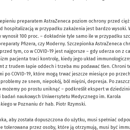
zepieniu preparatem AstraZeneca poziom ochrony przed cię
ed hospitalizacją w przypadku zakażenia jest bardzo wysoki.
zy wynosił 100 proc. – dokładnie tyle samo ile w przypadku s
reparaty Pfizera, czy Moderny. Szczepionka AstraZeneca chr
przed tym, co w COVID-19 jest najgorsze – gdy uderza on z c
izm pacjenta traci kontrolę, kiedy jego układ immunologiczny
nt z trudem łapie oddech i trzeba mu podawać tlen. Chroni t
i po COVID-19, które mogą trwać jeszcze miesiące po przec
problemy ze snem, niepokój, ból mięśni, depresja. Po zaszcz
 możemy po prostu uniknąć – podkreślił ekspert w dziedzinie
i badań naukowych Uniwersytetu Medycznego im. Karola
iego w Poznaniu dr hab. Piotr Rzymski.
onka, aby została dopuszczona do użytku, musi spełniać odpo
ze tolerowana przez osoby, które ją otrzymują, musi być im