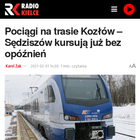
Pociągi na trasie Kozłów –
Sędziszów kursują już bez
opóźnień
A
1 min. czytania
A
Karol Żak
2021-02-01 14:00