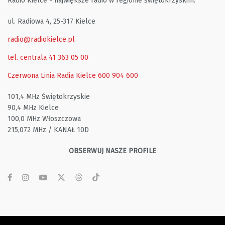
Radio Kielce - największe radio w regionie świętokrzyskim.
ul. Radiowa 4, 25-317 Kielce
radio@radiokielce.pl
tel. centrala 41 363 05 00
Czerwona Linia Radia Kielce
600 904 600
101,4 MHz Świętokrzyskie
90,4 MHz Kielce
100,0 MHz Włoszczowa
215,072 MHz / KANAŁ 10D
OBSERWUJ NASZE PROFILE