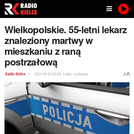
Wielkopolskie. 55-letni lekarz
znaleziony martwy w
mieszkaniu z raną
postrzałową
A
1 min. czytania
A
Radio Kielce
2021-01-31 20:00