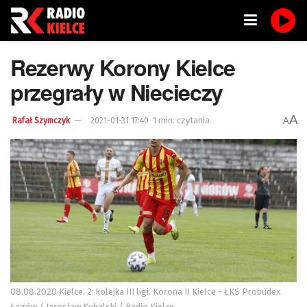
Rezerwy Korony Kielce
przegrały w Niecieczy
A
1 min. czytania
A
Rafał Szymczyk
2021-01-31 17:40
08.08.2020 Kielce. 2. kolejka III ligi: Korona II Kielce - ŁKS Probudex
Łagów / Jarosław Kubalski / Radio Kielce